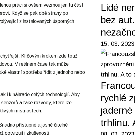
Lidé ne
denou práci si ovšem vezmou jen tu část
orovi. Když se pak obě strany po
bez aut
yplývající z instalovaných úsporných
nezačno
15. 03. 2023
 chytřejší. Klíčovým krokem zde totiž
budovou. V reálném čase tak může
ké vlastní spotřebu řídit z jednoho nebo
Francou
 i k náhradě celých technologií. Aby
rychlé 
h senzorů a také rozvody, které lze
jaderné 
tlivých místnostech.
trhlinu.
nadno přístupné a jasně čitelné
 potvrzují i zkušenosti
08. 03. 2023