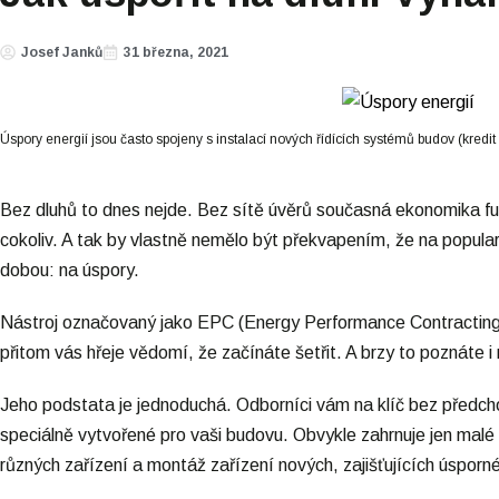
Josef Janků
31 března, 2021
Úspory energií jsou často spojeny s instalací nových řídících systémů budov (kredi
Bez dluhů to dnes nejde. Bez sítě úvěrů současná ekonomika fu
cokoliv. A tak by vlastně nemělo být překvapením, že na popular
dobou: na úspory.
Nástroj označovaný jako EPC (Energy Performance Contracting) 
přitom vás hřeje vědomí, že začínáte šetřit. A brzy to poznáte i
Jeho podstata je jednoduchá. Odborníci vám na klíč bez předcho
speciálně vytvořené pro vaši budovu. Obvykle zahrnuje jen mal
různých zařízení a montáž zařízení nových, zajišťujících úsporn