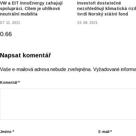
VW a EIT InnoEnergy zahajují
Investoři dostatečně
spolupráci. Cílem je uhlíkově
nezohledňují klimatická rizi
neutrální mobilita
tvrdí Norský státní fond
07. 11. 2021
23. 08. 2021
Napsat komentář
Vaše e-mailová adresa nebude zveřejněna.
Vyžadované inform
Komentář
*
Jméno
*
E-mail
*