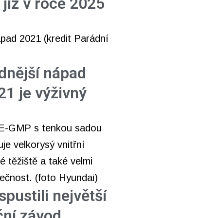
 již v roce 2025
dnější nápad
21 je výživný
pustili největší
ční závod