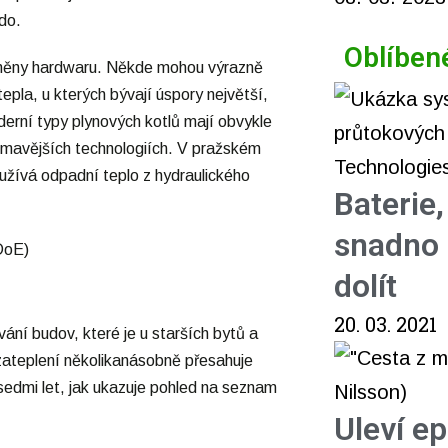
do.
Oblíben
změny hardwaru. Někde mohou výrazně
epla, u kterých bývají úspory největší,
derní typy plynových kotlů mají obvykle
jímavějších technologiích. V pražském
yužívá odpadní teplo z hydraulického
Baterie
snadno 
dolít
20. 03. 2021
vání budov, které je u starších bytů a
ateplení několikanásobně přesahuje
 sedmi let, jak ukazuje pohled na seznam
Uleví e