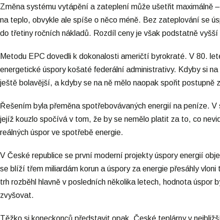
Změna systému vytápění a zateplení může ušetřit maximálně – 
na teplo, obvykle ale spíše o něco méně. Bez zateplování se ús
do třetiny ročních nákladů. Rozdíl ceny je však podstatně vyšší 
Metodu EPC dovedli k dokonalosti američtí byrokraté. V 80. lete
energetické úspory košaté federální administrativy. Kdyby si na 
ještě bolavější, a kdyby se na ně mělo naopak spořit postupně 
Řešením byla přeměna spotřebovávaných energií na peníze. V s
jejíž kouzlo spočívá v tom, že by se nemělo platit za to, co nevid
reálných úspor ve spotřebě energie.
V České republice se první moderní projekty úspory energií objevu
se blíží třem miliardám korun a úspory za energie přesáhly vloni
trh rozběhl hlavně v posledních několika letech, hodnota úspor 
zvyšovat.
Těžko si koneckonců představit opak. České teplárny v nejbližš