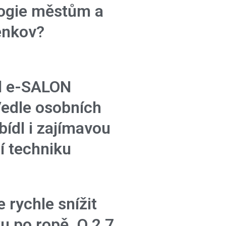
ogie městům a
venkov?
l e-SALON
edle osobních
bídl i zajímavou
í techniku
 rychle snížit
u po ropě. O 2,7