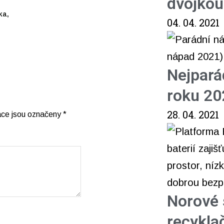
dvojkou
ka,
04. 04. 2021
Nejpará
roku 20
28. 04. 2021
ace jsou označeny
*
Norové s
recykla