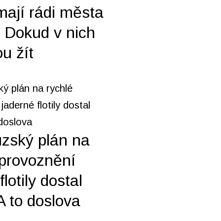
mají rádi města
. Dokud v nich
u žít
zský plán na
zprovoznění
flotily dostal
 A to doslova