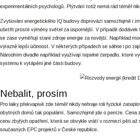
experimentálních psychologů. Plýtvání totiž nemá rád téměř nik
Zvyšování energetického IQ budovy doprovází samozřejmě i 
ušetřit prosté výměny světel za úspornější. V případě dodávek t
se zase vyměňují staré zdroje energie za novější. Například mo
výrazně lepší účinnost. V některých případech se sáhne i po za
Národním divadle například využívají tepelné čerpadlo, které v
systému k vytápění jiné části budovy.
Nebalit, prosím
Pro laiky překvapivě zde téměř nikdy nehraje roli fyzické zateplo
obytných domů tak populární. Samozřejmě jde o peníze. Cena z
cenu zbylých opatření, která se obvykle vrátí v rozmezí pěti až
současných EPC projektů v České republice.