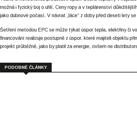
možná i fyzický boj o uhlí. Ceny ropy a v teplárenství důležitěj
jako dubnové počasí. V návrat „láce“ z doby před deseti lety s
Šetření metodou EPC se může týkat úspor tepla, elektřiny či vo
financování realizuje postupně z úspor, které majiteli objektu p
projekt průběžně, jako by platil za energie, ovšem ne distributoro
PODOBNÉ ČLÁNKY