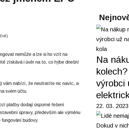
Nejnově
t DoE)
ngovat nemůže a lze si ho vzít na
Na nák
itě získává i úvěr na to, co hýbe dnešní
kolech? 
výrobci 
vám nabízí, že neutratíte nic navíc, a
 na svém účtu.
elektric
zí platby dodají úsporné řešení
22. 03. 2023
é stavební úpravy, především ale výměnu
é fungování budovy.