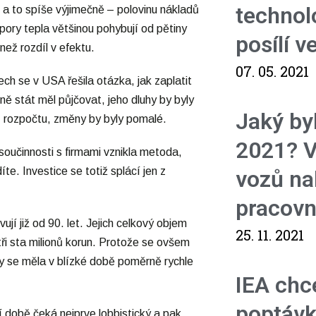
technol
a to spíše výjimečně – polovinu nákladů
pory tepla většinou pohybují od pětiny
posílí 
než rozdíl v efektu.
07. 05. 2021
ch se v USA řešila otázka, jak zaplatit
ně stát měl půjčovat, jeho dluhy by byly
Jaký by
z rozpočtu, změny by byly pomalé.
2021? V
oučinnosti s firmami vznikla metoda,
íte. Investice se totiž splácí jen z
vozů na
pracovn
jí již od 90. let. Jejich celkový objem
25. 11. 2021
 tři sta milionů korun. Protože se ovšem
by se měla v blízké době poměrně rychle
IEA chce
poptávk
í době čeká nejprve lobbistický a pak