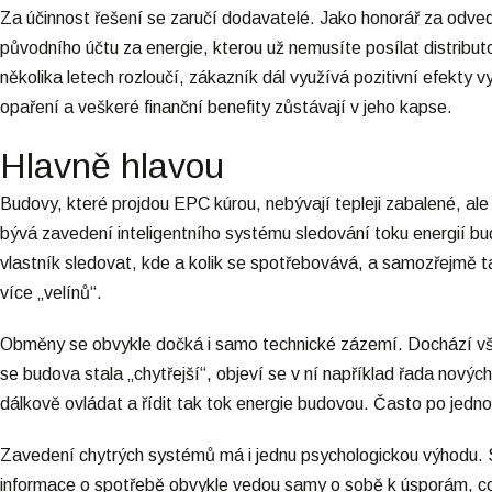
Za účinnost řešení se zaručí dodavatelé. Jako honorář za odve
původního účtu za energie, kterou už nemusíte posílat distribut
několika letech rozloučí, zákazník dál využívá pozitivní efekty v
opaření a veškeré finanční benefity zůstávají v jeho kapse.
Hlavně hlavou
Budovy, které projdou EPC kúrou, nebývají tepleji zabalené, ale
bývá zavedení inteligentního systému sledování toku energií 
vlastník sledovat, kde a kolik se spotřebovává, a samozřejmě ta
více „velínů“.
Obměny se obvykle dočká i samo technické zázemí. Dochází však
se budova stala „chytřejší“, objeví se v ní například řada novýc
dálkově ovládat a řídit tak tok energie budovou. Často po jedno
Zavedení chytrých systémů má i jednu psychologickou výhodu. S
informace o spotřebě obvykle vedou samy o sobě k úsporám, což