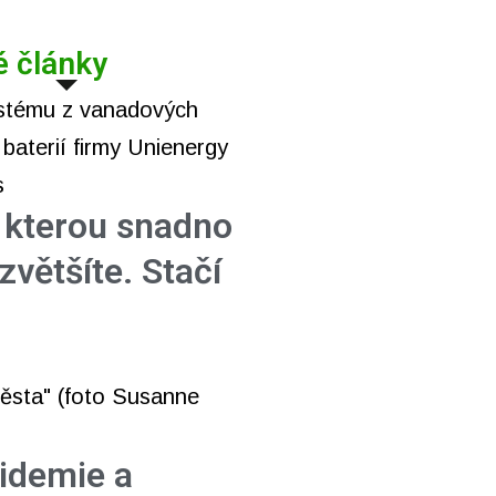
é články
, kterou snadno
zvětšíte. Stačí
pidemie a