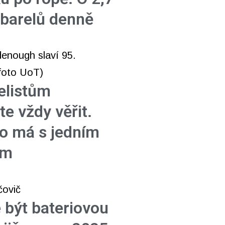
 barelů denně
elistům
e vždy věřit.
to má s jedním
em
 být bateriovou