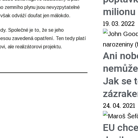
šího zemního plynu jsou nevyzpytatelné
milionu
e však odváží doufat jen málokdo.
19. 03. 2022
dy. Společné je to, že se jeho
řinesou zavedená opatření. Ten tedy platí
vi, ale realizátorovi projektu.
Ani nob
nemůžet
Jak se 
zázrak
24. 04. 2021
EU chce