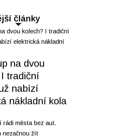
jší články
up na dvou
I tradiční
už nabízí
ká nákladní kola