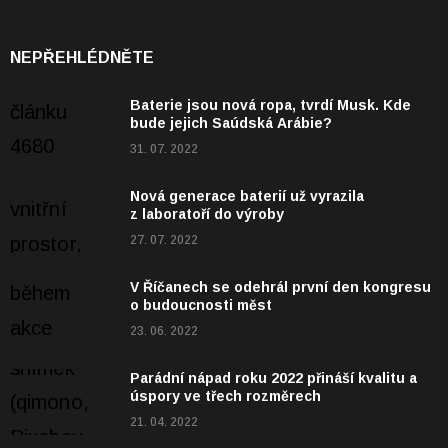
NEPŘEHLÉDNĚTE
Baterie jsou nová ropa, tvrdí Musk. Kde
bude jejich Saúdská Arábie?
31. 07. 2022
Nová generace baterií už vyrazila
z laboratoří do výroby
27. 07. 2022
V Říčanech se odehrál první den kongresu
o budoucnosti měst
23. 06. 2022
Parádní nápad roku 2022 přináší kvalitu a
úspory ve třech rozměrech
21. 04. 2022