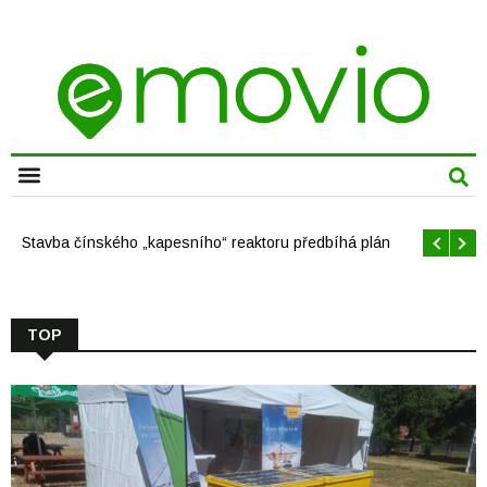
Stavba čínského „kapesního“ reaktoru předbíhá plán
TOP