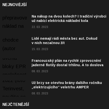
NEJNOVĚJŠÍ
Na nákup na dvou kolech? I tradiční výrobci
už nabízí elektrická nákladní kola
22. 03. 2023
Lidé nemají rádi města bez aut. Dokud
v nich nezačnou žít
15. 03. 2023
Francouzský plán na rychlé zprovoznění
jaderné flotily dostal trhlinu. A to doslova
08. 03. 2023
Už brzy se otevřou brány dalšího ročníku
„elektrizujícího“ veletrhu AMPER
08. 03. 2023
NEJČTENĚJŠÍ