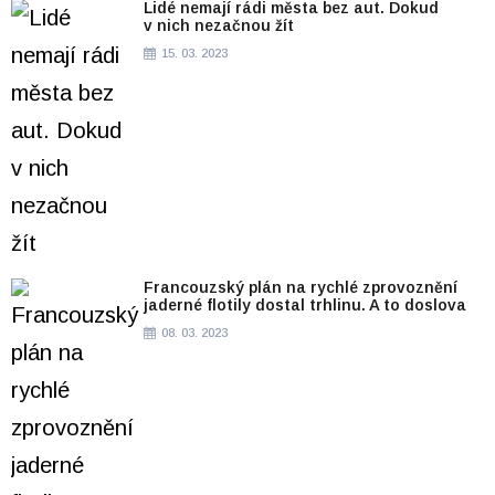
Lidé nemají rádi města bez aut. Dokud
v nich nezačnou žít
15. 03. 2023
Francouzský plán na rychlé zprovoznění
jaderné flotily dostal trhlinu. A to doslova
08. 03. 2023