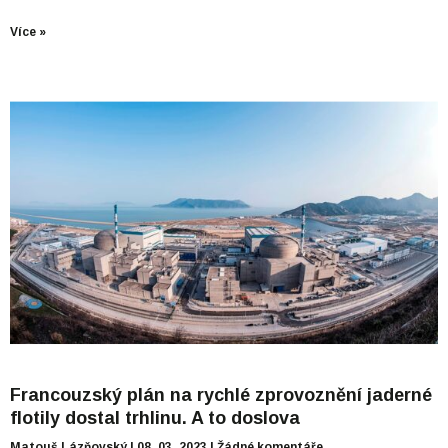
Více »
Francouzský plán na rychlé zprovoznění jaderné
flotily dostal trhlinu. A to doslova
Matouš Lázňovský
08. 03. 2023
Žádné komentáře