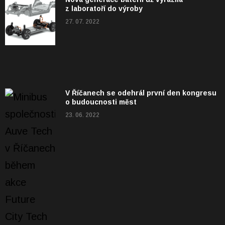
z laboratoří do výroby
27. 07. 2022
V Říčanech se odehrál první den kongresu
o budoucnosti měst
23. 06. 2022