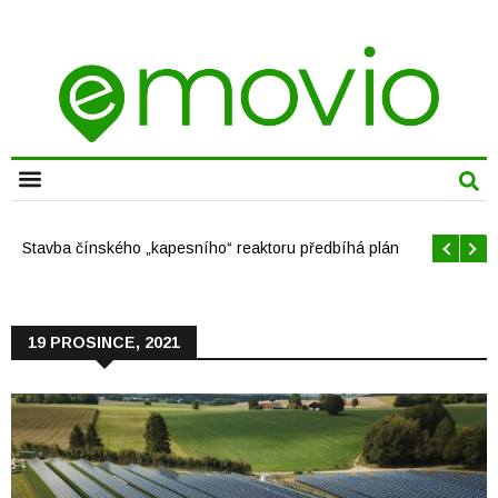
CHYTRÁ MĚSTA
Stavba čínského „kapesního“ reaktoru předbíhá plán
19 PROSINCE, 2021