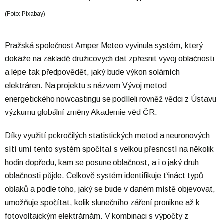
(Foto: Pixabay)
Pražská společnost Amper Meteo vyvinula systém, který
dokáže na základě družicových dat zpřesnit vývoj oblačnosti
a lépe tak předpovědět, jaký bude výkon solárních
elektráren. Na projektu s názvem Vývoj metod
energetického nowcastingu se podíleli rovněž vědci z Ústavu
výzkumu globální změny Akademie věd ČR.
Díky využití pokročilých statistických metod a neuronových
sítí umí tento systém spočítat s velkou přesností na několik
hodin dopředu, kam se posune oblačnost, a i o jaký druh
oblačnosti půjde. Celkově systém identifikuje třináct typů
oblaků a podle toho, jaký se bude v daném místě objevovat,
umožňuje spočítat, kolik slunečního záření pronikne až k
fotovoltaickým elektrárnám. V kombinaci s výpočty z