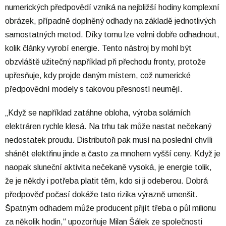
numerických předpovědí vzniká na nejbližší hodiny komplexní
obrázek, případně doplněný odhady na základě jednotlivých
samostatných metod. Díky tomu lze velmi dobře odhadnout,
kolik články vyrobí energie. Tento nástroj by mohl být
obzvláště užitečný například při přechodu fronty, protože
upřesňuje, kdy projde daným místem, což numerické
předpovědní modely s takovou přesností neumějí.
„Když se například zatáhne obloha, výroba solárních
elektráren rychle klesá. Na trhu tak může nastat nečekaný
nedostatek proudu. Distributoři pak musí na poslední chvíli
shánět elektřinu jinde a často za mnohem vyšší ceny. Když je
naopak sluneční aktivita nečekaně vysoká, je energie tolik,
že je někdy i potřeba platit těm, kdo si ji odeberou. Dobrá
předpověď počasí dokáže tato rizika výrazně umenšit.
Špatným odhadem může producent přijít třeba o půl milionu
za několik hodin,“ upozorňuje Milan Šálek ze společnosti