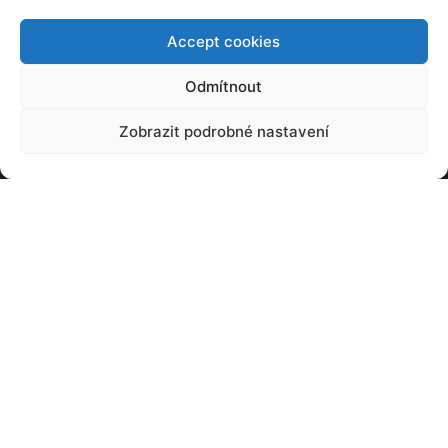
20. 03. 2021
Accept cookies
Odmítnout
Zobrazit podrobné nastavení
Uleví epidemie a technologie městům a
posílí venkov?
07. 05. 2021