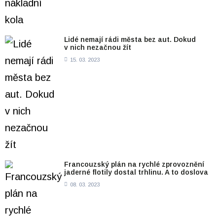
Lidé nemají rádi města bez aut. Dokud
v nich nezačnou žít
15. 03. 2023
Francouzský plán na rychlé zprovoznění
jaderné flotily dostal trhlinu. A to doslova
08. 03. 2023