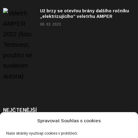
Už brzy se otevřou brány dalšího ročníku
„elektrizujícího“ veletrhu AMPER
08. 03. 2023
NEJČTENĚJŠÍ
Spravovat Souhlas s cookies
Baterie, kterou snadno snadno zvětšíte.
Stačí dolít
Naše stránky využívají cookies v prohlížeči.