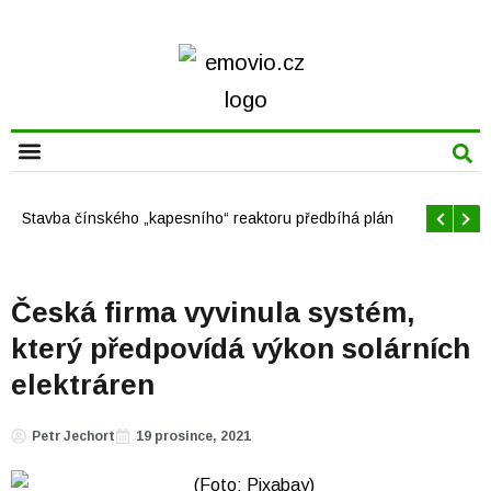
CHYTRÁ MĚSTA
Offshore větrné elektrárny v USA se mají brzy rozrůst
Česká firma vyvinula systém,
který předpovídá výkon solárních
elektráren
Petr Jechort
19 prosince, 2021