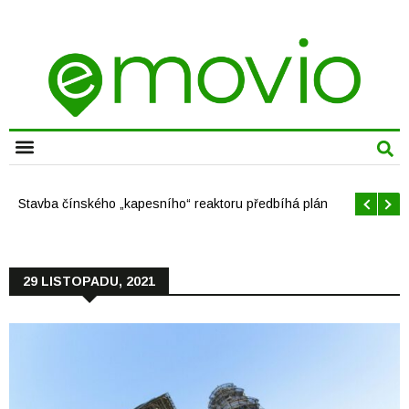
CHYTRÁ MĚSTA
Stavba čínského „kapesního“ reaktoru předbíhá plán
29 LISTOPADU, 2021