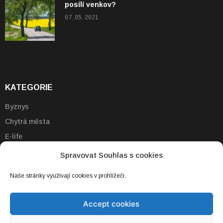
posílí venkov?
07. 05. 2021
KATEGORIE
Byznys
Chytrá města
E-life
Emobilita
Spravovat Souhlas s cookies
Energie
Naše stránky využívají cookies v prohlížeči.
Technologie
Vzdělávání
Accept cookies