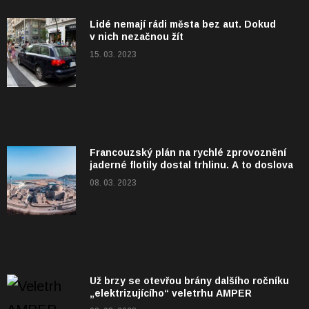
Lidé nemají rádi města bez aut. Dokud
v nich nezačnou žít
15. 03. 2023
Francouzský plán na rychlé zprovoznění
jaderné flotily dostal trhlinu. A to doslova
08. 03. 2023
Už brzy se otevřou brány dalšího ročníku
„elektrizujícího“ veletrhu AMPER