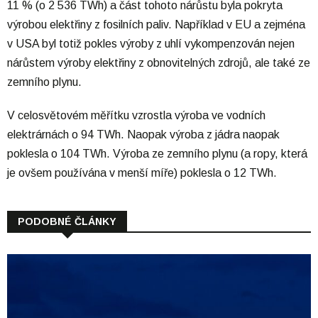
11 % (o 2 536 TWh) a část tohoto nárůstu byla pokryta
výrobou elektřiny z fosilních paliv. Například v EU a zejména
v USA byl totiž pokles výroby z uhlí vykompenzován nejen
nárůstem výroby elektřiny z obnovitelných zdrojů, ale také ze
zemního plynu.
V celosvětovém měřítku vzrostla výroba ve vodních
elektrárnách o 94 TWh. Naopak výroba z jádra naopak
poklesla o 104 TWh. Výroba ze zemního plynu (a ropy, která
je ovšem používána v menší míře) poklesla o 12 TWh.
PODOBNÉ ČLÁNKY