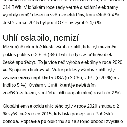
314 TWh. V loňském roce tedy větrné a solární elektrárny
vyrobily téměř desetinu světové elektřiny, konkrétně 9,4 %.
Ještě v roce 2015 byl podíl OZE na výrobě 4,6 %.
Uhlí oslabilo, nemizí
Meziročně rekordně klesla výroba z uhlí, kde byl meziroční
pokles pokles o 3,8 % (346 Twh, tedy cca pětinásobek
české spotřeby). To je více než výroba elektřiny v roce 2020
ve Spojeném království. Velké poklesy výroby z uhlí byly
zaznamenány například v USA (o 20 %), v EU (o 20 %) a v
Indii (o 5 %). Ovšem v Číně, která je největším
znečišťovatelem, spotřeba uhlí naopak mírně rostla (o 2 %).
Globální emise oxidu uhličitého byly v roce 2020 zhruba o 2
% vyšší než v roce 2015, kdy byla podepsána Pařížská
dohoda. Poptávka po elektřině se za stejné období zvýšila o