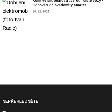
Kolik ve skutečnosti „žerou“ čisté vozy?
Odpověď dá svědomitý amatér
10. 12. 2021
NEPŘEHLÉDNĚTE