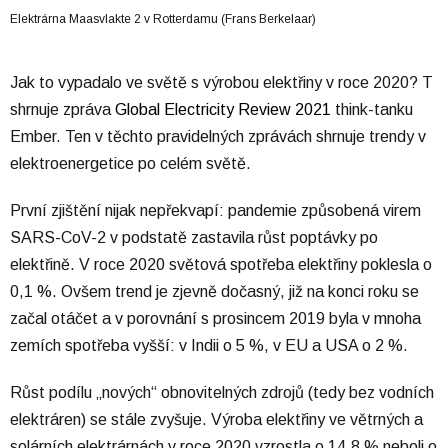
Elektrárna Maasvlakte 2 v Rotterdamu (Frans Berkelaar)
Jak to vypadalo ve světě s výrobou elektřiny v roce 2020? T
shrnuje zpráva
Global Electricity Review 2021
think-tanku
Ember. Ten v těchto pravidelných zprávách shrnuje trendy v
elektroenergetice po celém světě.
První zjištění nijak nepřekvapí: pandemie způsobená virem
SARS-CoV-2 v podstatě zastavila růst poptávky po
elektřině. V roce 2020 světová spotřeba elektřiny poklesla o
0,1 %. Ovšem trend je zjevně dočasný, již na konci roku se
začal otáčet a v porovnání s prosincem 2019 byla v mnoha
zemích spotřeba vyšší: v Indii o 5 %, v EU a USA o 2 %.
Růst podílu „nových“ obnovitelných zdrojů (tedy bez vodních
elektráren) se stále zvyšuje. Výroba elektřiny ve větrných a
solárních elektrárnách v roce 2020 vzrostla o 14,8 % neboli o