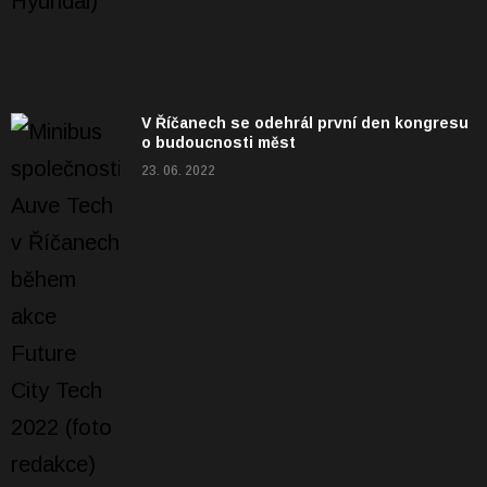
V Říčanech se odehrál první den kongresu
o budoucnosti měst
23. 06. 2022