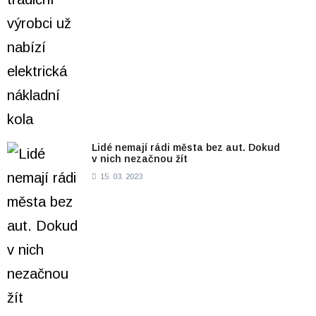
Lidé nemají rádi města bez aut. Dokud
v nich nezačnou žít
15. 03. 2023