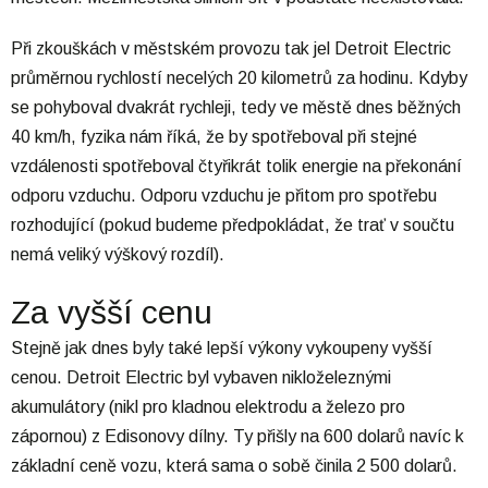
Při zkouškách v městském provozu tak jel Detroit Electric
průměrnou rychlostí necelých 20 kilometrů za hodinu. Kdyby
se pohyboval dvakrát rychleji, tedy ve městě dnes běžných
40 km/h, fyzika nám říká, že by spotřeboval při stejné
vzdálenosti spotřeboval čtyřikrát tolik energie na překonání
odporu vzduchu. Odporu vzduchu je přitom pro spotřebu
rozhodující (pokud budeme předpokládat, že trať v součtu
nemá veliký výškový rozdíl).
Za vyšší cenu
Stejně jak dnes byly také lepší výkony vykoupeny vyšší
cenou. Detroit Electric byl vybaven nikloželeznými
akumulátory (nikl pro kladnou elektrodu a železo pro
zápornou) z Edisonovy dílny. Ty přišly na 600 dolarů navíc k
základní ceně vozu, která sama o sobě činila 2 500 dolarů.