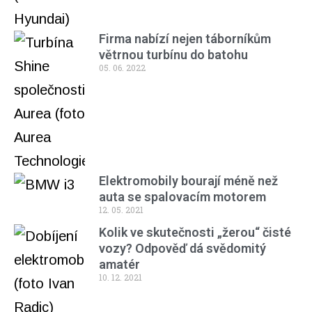
Firma nabízí nejen táborníkům
větrnou turbínu do batohu
05. 06. 2022
Elektromobily bourají méně než
auta se spalovacím motorem
12. 05. 2021
Kolik ve skutečnosti „žerou“ čisté
vozy? Odpověď dá svědomitý
amatér
10. 12. 2021