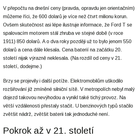
V přepočtu na dnešní ceny (pravda, opravdu jen orientačním)
můžeme říci, že 600 dolarů je více než čtvrt milionu korun.
Ovšem skutečnost asi lépe ilustruje informace, že Ford T se
spalovacím motorem stál zhruba ve stejné době (v roce
1911) 850 dolarů. A o dva roky později už to bylo jenom 550
dolarů a cena dále klesala. Cena baterií na začátku 20.
století nijak výrazně neklesala. (Na rozdíl od ceny v 21.
století, dodejme.)
Brzy se projevily i další potíže. Elektromobilům uškodilo
rozšiřování již zmíněné silniční sítě. V metropolích nebyl malý
dojezd takovou nevýhodou a vynikl také tichý provoz. Na
větší vzdálenosti přestaly stačit. U benzinových typů stačilo
zvětšit nádrž, zvětšit baterii tak jednoduché není.
Pokrok až v 21. století