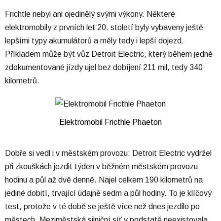
Frichtle nebyl ani ojedinělý svými výkony. Některé
elektromobily z prvních let 20. století byly vybaveny ještě
lepšími typy akumulátorů a měly tedy i lepší dojezd.
Příkladem může být vůz Detroit Electric, který během jedné
zdokumentované jízdy ujel bez dobíjení 211 mil, tedy 340
kilometrů.
Elektromobil Fricthle Phaeton
Dobře si vedl i v městském provozu: Detroit Electric vydržel
při zkouškách jezdit týden v běžném městském provozu
hodinu a půl až dvě denně. Najel celkem 190 kilometrů na
jediné dobití, trvající údajně sedm a půl hodiny. To je klíčový
test, protože v té době se ještě více než dnes jezdilo po
městech. Meziměstská silniční síť v podstatě neexistovala.