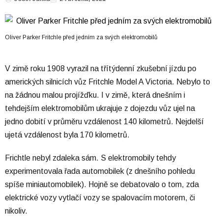
Oliver Parker Fritchle před jedním za svých elektromobilů
V zimě roku 1908 vyrazil na třítýdenní zkušební jízdu po
amerických silnicích vůz Fritchle Model A Victoria. Nebylo to
na žádnou malou projížďku. I v zimě, která dnešním i
tehdejším elektromobilům ukrajuje z dojezdu vůz ujel na
jedno dobití v průměru vzdálenost 140 kilometrů. Nejdelší
ujetá vzdálenost byla 170 kilometrů.
Frichtle nebyl zdaleka sám. S elektromobily tehdy
experimentovala řada automobilek (z dnešního pohledu
spíše miniautomobilek). Hojně se debatovalo o tom, zda
elektrické vozy vytlačí vozy se spalovacím motorem, či
nikoliv.