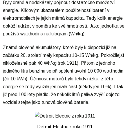
Byly drahé a nedokázaly pojmout dostatečné množství
energie. Klíčovým ukazatelem použitelnosti baterií v
elektromobilech je jejich měrná kapacita. Tedy kolik energie
dokáží udržet v poměru ke své hmotnosti. Jako jednotka se
používá watthodina na kilogram (Wh/kg).
Známé olověné akumulátory, které byly k dispozici již na
začátku 20. století měly kapacitu 10-15 Wh/kg. Pokročilejší
nikloželezné pak 40 Wh/kg (rok 1911). Přitom z jednoho
jediného litru benzínu se při spálení uvolní 10 000 watthodin
(čili 10 kWh). Účinnost motorů bylo tehdy nízká, z této
energie se tedy využila jen malá část (někdy jen 10%). I tak
již před 100 lety platilo, že několik litrů paliva zvýší dojezd
vozidel stejně jako tunová olověná baterie.
Detroit Electric z roku 1911