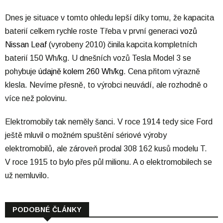
Dnes je situace v tomto ohledu lepší díky tomu, že kapacita
baterií celkem rychle roste Třeba v první generaci
vozů
Nissan Leaf
(vyrobeny 2010) činila kapcita kompletních
baterií 150 Wh/kg. U dnešních vozů Tesla Model 3 se
pohybuje
údajně kolem 260 Wh/kg
. Cena přitom výrazně
klesla. Nevíme přesně, to výrobci neuvádí, ale rozhodně o
více než polovinu.
Elektromobily tak neměly šanci. V roce 1914 tedy sice Ford
ještě mluvil o možném spuštění sériové výroby
elektromobilů, ale zároveň prodal 308 162 kusů modelu T.
V roce 1915 to bylo přes půl milionu. A o elektromobilech se
už nemluvilo.
PODOBNÉ ČLÁNKY