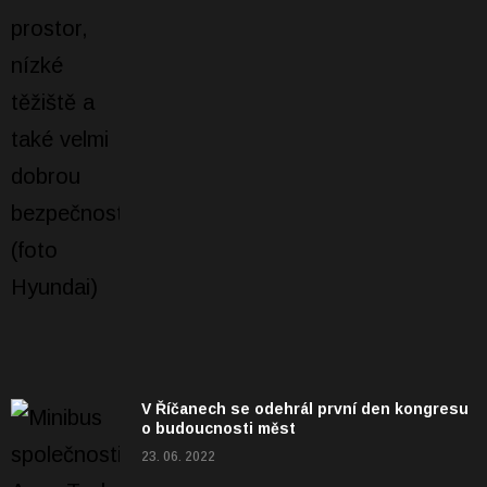
V Říčanech se odehrál první den kongresu
o budoucnosti měst
23. 06. 2022