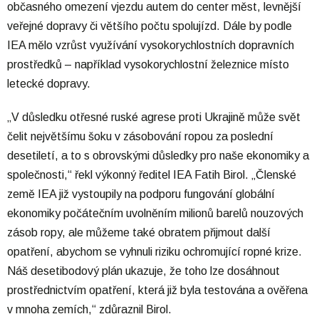
občasného omezení vjezdu autem do center měst, levnější
veřejné dopravy či většího počtu spolujízd. Dále by podle
IEA mělo vzrůst využívání vysokorychlostních dopravních
prostředků – například vysokorychlostní železnice místo
letecké dopravy.
„V důsledku otřesné ruské agrese proti Ukrajině může svět
čelit největšímu šoku v zásobování ropou za poslední
desetiletí, a to s obrovskými důsledky pro naše ekonomiky a
společnosti,“ řekl výkonný ředitel IEA Fatih Birol. „Členské
země IEA již vystoupily na podporu fungování globální
ekonomiky počátečním uvolněním milionů barelů nouzových
zásob ropy, ale můžeme také obratem přijmout další
opatření, abychom se vyhnuli riziku ochromující ropné krize.
Náš desetibodový plán ukazuje, že toho lze dosáhnout
prostřednictvím opatření, která již byla testována a ověřena
v mnoha zemích,“ zdůraznil Birol.