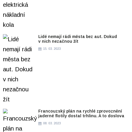
Lidé nemají rádi města bez aut. Dokud
v nich nezačnou žít
15. 03. 2023
Francouzský plán na rychlé zprovoznění
jaderné flotily dostal trhlinu. A to doslova
08. 03. 2023