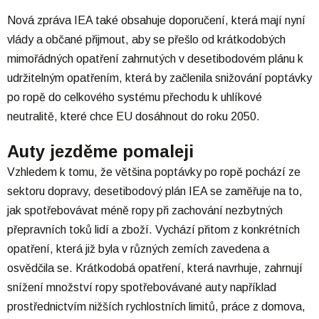
Nová zpráva IEA také obsahuje doporučení, která mají nyní
vlády a občané přijmout, aby se přešlo od krátkodobých
mimořádných opatření zahrnutých v desetibodovém plánu k
udržitelným opatřením, která by začlenila snižování poptávky
po ropě do celkového systému přechodu k uhlíkové
neutralitě, které chce EU dosáhnout do roku 2050.
Auty jezděme pomaleji
Vzhledem k tomu, že většina poptávky po ropě pochází ze
sektoru dopravy, desetibodový plán IEA se zaměřuje na to,
jak spotřebovávat méně ropy při zachování nezbytných
přepravních toků lidí a zboží. Vychází přitom z konkrétních
opatření, která již byla v různých zemích zavedena a
osvědčila se. Krátkodobá opatření, která navrhuje, zahrnují
snížení množství ropy spotřebovávané auty například
prostřednictvím nižších rychlostních limitů, práce z domova,