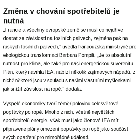
Změna v chování spotřebitelů je
nutná
„Francie a všechny evropské země se musí co nejdříve
dostat ze závislosti na fosilních palivech, zejména pak na
ruských fosilních palivech,“ uvedla francouzská ministryně pro
ekologickou transformaci Barbara Pompili. „Je to absolutní
nutnost pro klima, ale také pro naši energetickou suverenitu.
Plán, který navrhla IEA, nabízí několik zajímavých nápadů, z
nichž některé jsou v souladu s našimi vlastními myšlenkami
jak snížit závislost na ropě,“ dodala.
Vyspělé ekonomiky tvoří téměř polovinu celosvětové
poptávky po ropě. Mnoho z nich, včetně největších
spotřebitelů energie, však musí jako členové IEA mít
připravené plány omezení poptávky po ropě jako součást
svých opatření pro mimořádné události.