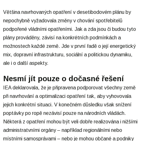
Většina navrhovaných opatření v desetibodovém plánu by
nepochybně vyžadovala změny v chování spotřebitelů
podpořené vládními opatřeními. Jak a zda jsou či budou tyto
plány prováděny, závisí na konkrétních podmínkách a
možnostech každé země. Jde v první řadě o její energetický
mix, dopravní infrastrukturu, sociální a politickou dynamiku,
ale i o další aspekty.
Nesmí jít pouze o dočasné řešení
IEA deklarovala, že je připravena podporovat všechny země
při navrhování a optimalizaci opatření tak, aby vyhovovala
jejich konkrétní situaci. V konečném důsledku však snížení
poptávky po ropě nezávisí pouze na národních vládách.
Některá z opatření mohou být veli dobře realizována i nižšími
administratvními orgány – například regionálními nebo
místními samosprávami – nebo je mohou občané a podniky