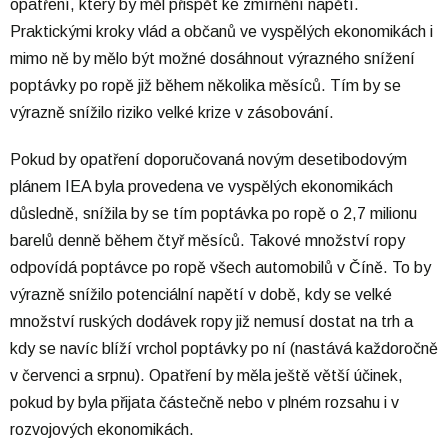
opatření, který by měl přispět ke zmírnění napětí.
Praktickými kroky vlád a občanů ve vyspělých ekonomikách i
mimo ně by mělo být možné dosáhnout výrazného snížení
poptávky po ropě již během několika měsíců. Tím by se
výrazně snížilo riziko velké krize v zásobování.
Pokud by opatření doporučovaná novým desetibodovým
plánem IEA byla provedena ve vyspělých ekonomikách
důsledně, snížila by se tím poptávka po ropě o 2,7 milionu
barelů denně během čtyř měsíců. Takové množství ropy
odpovídá poptávce po ropě všech automobilů v Číně. To by
výrazně snížilo potenciální napětí v době, kdy se velké
množství ruských dodávek ropy již nemusí dostat na trh a
kdy se navíc blíží vrchol poptávky po ní (nastává každoročně
v červenci a srpnu). Opatření by měla ještě větší účinek,
pokud by byla přijata částečně nebo v plném rozsahu i v
rozvojových ekonomikách.