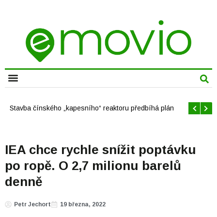
CHYTRÁ MĚSTA
Offshore větrné elektrárny v USA se mají brzy rozrůst
IEA chce rychle snížit poptávku
po ropě. O 2,7 milionu barelů
denně
Petr Jechort
19 března, 2022