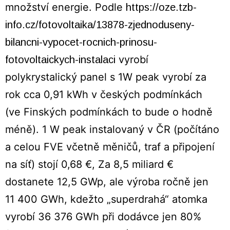
množství energie. Podle
https://oze.tzb-
info.cz/fotovoltaika/13878-zjednoduseny-
bilancni-vypocet-rocnich-prinosu-
vyrobí
fotovoltaickych-instalaci
polykrystalický panel s 1W peak vyrobí za
rok cca 0,91 kWh v českých podmínkách
(ve Finských podmínkách to bude o hodně
méně). 1 W peak instalovaný v ČR (počítáno
a celou FVE včetně měničů, traf a připojení
na síť) stojí 0,68 €, Za 8,5 miliard €
dostanete 12,5 GWp, ale výroba ročně jen
11 400 GWh, kdežto „superdrahá“ atomka
vyrobí 36 376 GWh při dodávce jen 80%