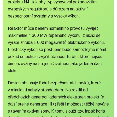
projektu N4, tak aby typ vyhovoval požadavkům
evropských regulátorů s důrazem na aktivní
bezpečnostní systémy a vysoký výkon.
Reaktor může během normálního provozu vyvíjet
maximálně 4 300 MW tepelného výkonu, z nichž se
vyrábí zhruba 1 600 megawattů elektrického výkonu.
Elektrický výkon se postupně bude samozřejmě měnit,
pokud se pokusí zvýšit účinnost turbín, které nejsou
dimenzovány na stejnou životnost jako jaderná část
bloku.
Design obsahuje řadu bezpečnostních prvků, které
v minulosti nebyly standardem. Na rozdíl od
předchozích generací jaderných elektráren projekt (a
další stejné generace III+) řeší i možnost těžké havárie
s tavením aktivní zóny. K tomu slouží tzv. lapač koria