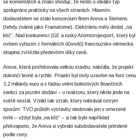
se komentátoři a znalci shodují, že nešlo o ideální typ
spolupráce prakticky na všech stranách. Hlavním
dodavatelem se stalo konsorcium firem Areva a Siemens
(tehdy známé jako Framatome). Elektrárnu měly dodat „na
klíč“. Nad konkurencí (GE a ruský Atomstrojexport, který byl
ovšem vyřazen z formálních důvodů) francouzsko-německá
skupina zvítězila především díky ceně.
Areva, která potřebovala velkou stavbu, nabídla, že projekt
dokončí levně a rychle. Projekt byl tedy uzavřen na fixní cenu
3,2 miliardy euro a s řadou velmi bolestivých finančních
sankcí za pozdní dodání – u reaktoru, který nikde jinde na
světě nestál. Vznikl tak vztah, který nahrával ostrým
sporům: TVO průběh výstavby sledovalo jen v omezené
míře – vždyť byla „na klíč“ – a tak bylo například
překvapeno, že Areva si vybralo subdodavatele primárně
podle ceny.