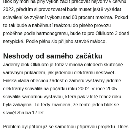
Blok by mohl na plný výkon začít pracovat nejvdřív v červnu
2022, předtím si provozovatel bude muset ještě vyžádat
schválení ke zvýšení výkonu nad 60 procent maxima. Pokud
to tak bude a naběhnutí reaktoru do plného provozu
proběhne podle harmonogramu, bude to pro Olkiluoto 3 dosti
netypické. Podle plánu šlo při jeho stavbě máloco.
Neshody od samého začátku
Jaderný blok Olkiluoto je totiž v mnoha ohledech skutečně
varovným příkladem, jak jadernou elektrárnu nestavět.
Finská vláda obecnou žádost o záměru výstavby jaderné
elektrárny schválila na počátku roku 2002. V roce 2005
schválila samotnou výstavbu, která pak v létě téhož roku
byla zahájena. To tedy znamená, že tento jeden blok se
stavěl zhruba 17 let.
Problém byl přitom již se samotnou přípravou projektu. Dnes