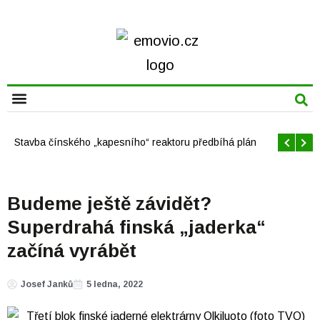
CHYTRÁ MĚSTA
Offshore větrné elektrárny v USA se mají brzy rozrůst
Budeme ještě závidět?
Superdrahá finská „jaderka“
začíná vyrábět
Josef Janků
5 ledna, 2022