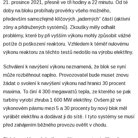
21. prosince 2021, přesně ve tři hodiny a 22 minutu. Od té
doby na bloku probíhaly prověrky všeho možného,
především samozřejmě klíčových „jaderných“ částí (aktivní
zóny a přidružených systémů). Zkoušky měly odhalit
problémy, které by při vyšším výkonu mohly způsobit vážné
potíže či poškození reaktoru. Vzhledem k téměř nulovému
výkonu reaktoru za těchto testů nedošlo na výrobu elektřiny.
Schválení k navýšení výkonu neznamená, že blok se nyní
může rozběhnout naplno. Provozovatel bude muset znovu
žádat o svolení k navýšení výkonu nad hranici 30 procent
maxima. To činí 4 300 megawattů tepla, ze kterého se pak
turbíny vyrobí zhruba 1 600 MW elektřiny. Ovšem již ve
výkonovém pásmu mezi 5 a 30 procenty by nový blok měl
vyrábět elektřinu a dodávat ji do sítě. I tyto systémy se musí
před zahájením běžného provozu ověřit v chodu.