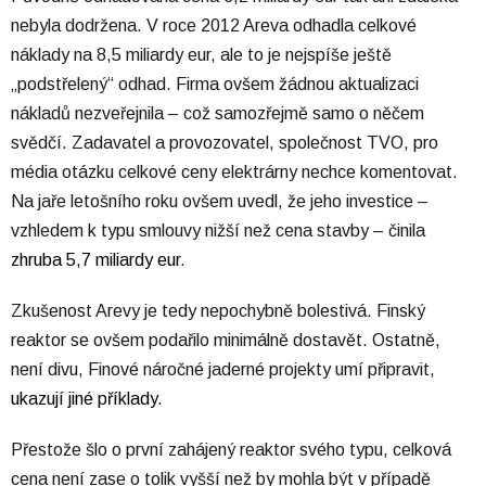
nebyla dodržena. V roce 2012 Areva odhadla celkové
náklady na 8,5 miliardy eur, ale to je nejspíše ještě
„podstřelený“ odhad. Firma ovšem žádnou aktualizaci
nákladů nezveřejnila – což samozřejmě samo o něčem
svědčí. Zadavatel a provozovatel, společnost TVO, pro
média otázku celkové ceny elektrárny nechce komentovat.
Na jaře letošního roku ovšem uvedl, že jeho investice –
vzhledem k typu smlouvy nižší než cena stavby – činila
zhruba 5,7 miliardy eur
.
Zkušenost Arevy je tedy nepochybně bolestivá. Finský
reaktor se ovšem podařilo minimálně dostavět. Ostatně,
není divu, Finové náročné jaderné projekty umí připravit,
ukazují jiné příklady
.
Přestože šlo o první zahájený reaktor svého typu, celková
cena není zase o tolik vyšší než by mohla být v případě