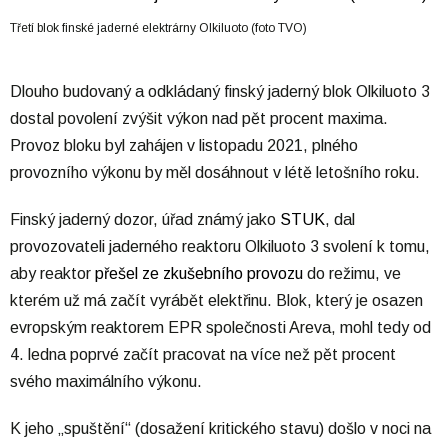
Třetí blok finské jaderné elektrárny Olkiluoto (foto TVO)
Dlouho budovaný a odkládaný finský jaderný blok Olkiluoto 3
dostal povolení zvýšit výkon nad pět procent maxima.
Provoz bloku byl zahájen v listopadu 2021, plného
provozního výkonu by měl dosáhnout v létě letošního roku.
Finský jaderný dozor, úřad známý jako
STUK
, dal
provozovateli jaderného reaktoru Olkiluoto 3 svolení k tomu,
aby reaktor
přešel ze zkušebního provozu
do režimu, ve
kterém už má začít vyrábět elektřinu. Blok, který je osazen
evropským reaktorem EPR společnosti Areva, mohl tedy od
4. ledna poprvé začít pracovat na více než pět procent
svého maximálního výkonu.
K jeho „spuštění“ (dosažení kritického stavu) došlo v noci na