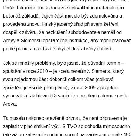
Došlo tak mimo jiné k dodávce nekvalitního materiálu pro
betonáž základů. Jejich část musela být zdemolována a
provedena znovu. Finský jaderný úřad při svém šetření
dospěl k závěru, že nezkušení subdodavatele neměli od
Arevy a Siemensu dostatečné instrukce, aby mohli pracovat
podle plánu, a na stavbě chyběl dostatečný dohled.
Jak se množily problémy, bylo jasné, že původní termín –
spuštění v roce 2010 – je zcela nereálný. Siemens, který
svou nejadernou část dokončil celkem včas (celkové
zpoždění je asi rok proti plánu), v roce 2009 z projektu
vycouval, a tak hlavní tíži sankcí za prodlení nakonec nesla
Areva.
Ta musela nakonec otevřeně přiznat, že není připravena je
zaplatit v plné smluvní výši. S TVO se dohodla mimosoudně
(ale až po zahájení soudního sporu) na zaplacení penále 450