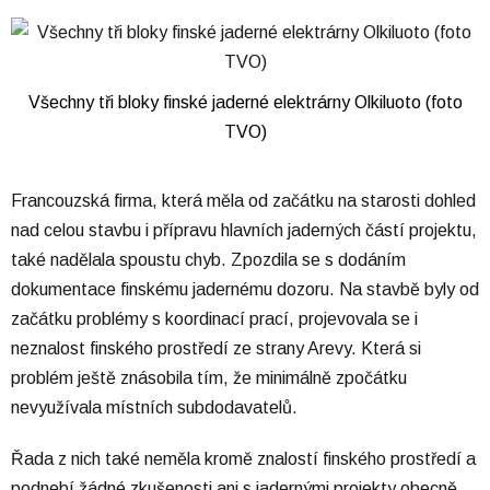
Všechny tři bloky finské jaderné elektrárny Olkiluoto (foto
TVO)
Francouzská firma, která měla od začátku na starosti dohled
nad celou stavbu i přípravu hlavních jaderných částí projektu,
také nadělala spoustu chyb. Zpozdila se s dodáním
dokumentace finskému jadernému dozoru. Na stavbě byly od
začátku problémy s koordinací prací, projevovala se i
neznalost finského prostředí ze strany Arevy. Která si
problém ještě znásobila tím, že minimálně zpočátku
nevyužívala místních subdodavatelů.
Řada z nich také neměla kromě znalostí finského prostředí a
podnebí žádné zkušenosti ani s jadernými projekty obecně.