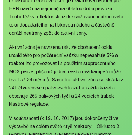
reflektoru z nerezové oceli, je reaktorová nádoba pro
EPR navržena nejméně na 60letou dobu provozu.
Tento těžký reflektor slouží ke snižování neutronového
toku dopadajícího na
tlakovou nádobu
a částečně
odráží neutrony zpět do aktivní zóny.
Aktivní zóna je navržena tak, že obohacení oxidu
uraničitého pro počáteční vsázku nepřesahuje 5% a
reaktor lze provozovat i s použitím stoprocentního
MOX paliva
, přičemž jedna reaktorová kampaň může
trvat až 24 měsíců. Samotná aktivní zóna se skládá z
241 čtvercových palivových kazet a každá kazeta
obsahuje 265 palivových tyčí a 24 vodicích trubek
klastrové regulace.
V současnosti (k 19. 10. 2017) jsou dokončeny či ve
výstavbě na celém světě čtyři reaktory –
Olkiluoto 3
(Finsko),
Flamanville 3
(Francie) a dva v čínském