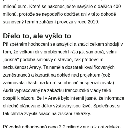
milionů euro. Které se nakonec ještě navýšilo o dalších 400
milionů, protože se nepodařilo dodržet ani v této dohodě
stanovený termín zahájení provozu v roce 2019.
Dřelo to, ale vyšlo to
Při zpětném hodnocení se analytici a znalci celkem shodují v
tom, že velkou roli v problémech hrála jak samotná, velmi
„přísná“ podoba smlouvy o stavbě, tak především
nezkušenost Arevy. Ta neměla dostatek kvalifikovaných
zaměstnanců a kapacit na dohled nad projektem (což
zahrnovala i části, na které se obecně nespecializovala).
Audit vypracovaný na zakázku francouzské vlády také
dospěl k názoru, že i v Arevě bylo interně jasné, že informace
ohledně plánované délky výstavby jsou lživé. Společnost si
tak chtěla zvýšila šnace na získání zakázky.
Původně odhadovaná cena 3,2 miliardy eur tak ani zdaleka