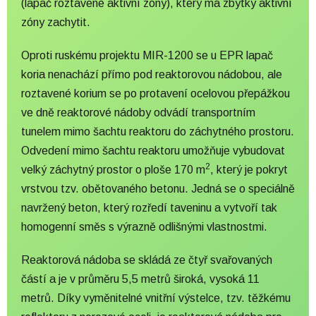
(lapač roztavené aktivní zóny), který má zbytky aktivní
zóny zachytit.
Oproti ruskému projektu
MIR-1200
se u EPR lapač
koria nenachází přímo pod reaktorovou nádobou, ale
roztavené korium se po protavení ocelovou přepážkou
ve dně reaktorové nádoby odvádí transportním
tunelem mimo šachtu reaktoru do záchytného prostoru.
Odvedení mimo šachtu reaktoru umožňuje vybudovat
2
velký záchytný prostor o ploše 170 m
, který je pokryt
vrstvou tzv. obětovaného betonu. Jedná se o speciálně
navržený beton, který rozředí taveninu a vytvoří tak
homogenní směs s výrazně odlišnými vlastnostmi.
Reaktorová nádoba se skládá ze čtyř svařovaných
částí a je v průměru 5,5 metrů široká, vysoká 11
metrů. Díky vyměnitelné vnitřní výstelce, tzv. těžkému