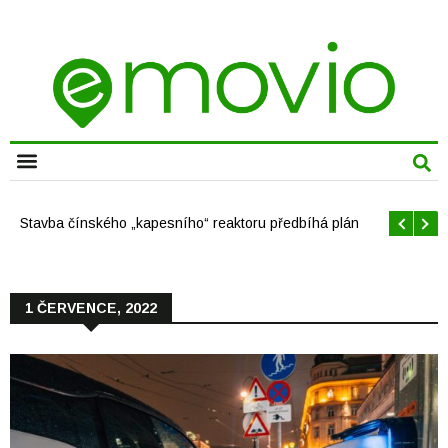
CHYTRÁ MĚSTA
Stavba čínského „kapesního“ reaktoru předbíhá plán
1 ČERVENCE, 2022