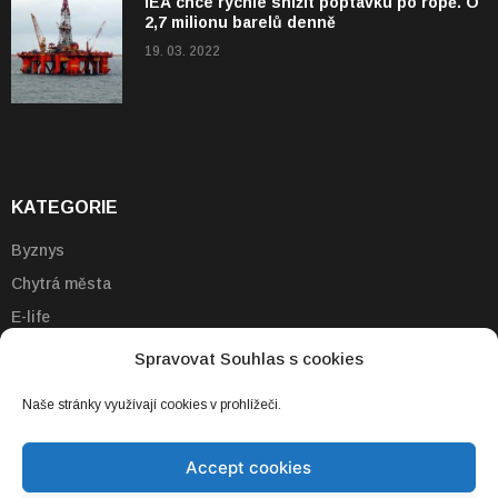
IEA chce rychle snížit poptávku po ropě. O
2,7 milionu barelů denně
19. 03. 2022
KATEGORIE
Byznys
Chytrá města
E-life
Emobilita
Spravovat Souhlas s cookies
Energie
Naše stránky využívají cookies v prohlížeči.
Technologie
Vzdělávání
Accept cookies