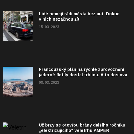
Lidé nemají rádi města bez aut. Dokud
v nich nezačnou žít
15. 03. 2023
Francouzský plán na rychlé zprovoznění
jaderné flotily dostal trhlinu. A to doslova
08. 03. 2023
Už brzy se otevřou brány dalšího ročníku
„elektrizujícího“ veletrhu AMPER