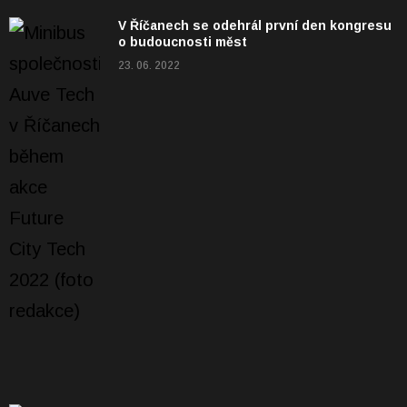
V Říčanech se odehrál první den kongresu
o budoucnosti měst
23. 06. 2022