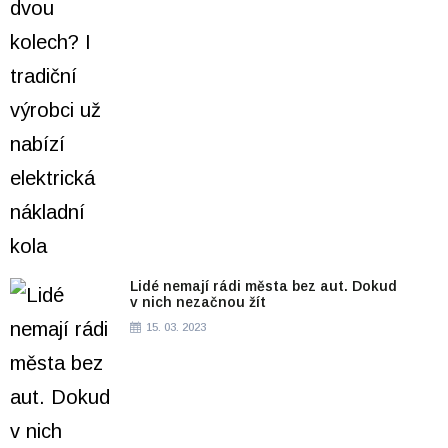
Lidé nemají rádi města bez aut. Dokud
v nich nezačnou žít
15. 03. 2023