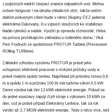
z pojistných nádrží čerpací stanice odpadních vod. Mohou
ovšem fungovat I na okruhu chladicích věží, takže naším
dalším pokusným cílem bude v rámci Skupiny ČEZ jaderná
elektrárna Dukovany, či u výpustí sloužících ke stabilizaci
hladin rybníků a sádek. Využití je opravdu různorodé, třeba
na potoce protékajícím zahradou u rodinného domu,“ říká
Petr Frydrych ze společnosti PROTUR Turbine (Precession
ROlling TURbine).
Základní výhodou systému PROTUR je právě jeho
schopnost efektivně pracovat s nízkými průtoky vody a
právě malými spády terénu. Například při průměru rotoru 0,6
m a spádu 1 m a průtoku 100 l/s má turbína výkon 0,5 kW.
Denní výroba tak činí 12 kWh elektrické energie. Pokud se
do jedné soustavy zapojí čtyři stroje s výkonem 10 kWh za
den, což je právě případ Elektrárny Ledvice, tak za rok
vyrobí až 3,7 MGW elektrické energie. Tedy o něco více, než