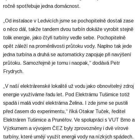
ročně spotřebuje jedna domácnost.
„Od instalace v Ledvicích jsme se pochopitelně dostali zase
o něco dál, takže tandem dvou turbín dokáže vyrobit stejně
tolik energie, jako čtyři turbíny vedle sebe. Pochopitelně
opět záleží na proměnlivosti průtoku vody. Naplno tak jede
jedna turbína a druhá se automaticky zapojuje při navýšení
průtoku. Samozřejmě je tomu i naopak,“ dodává Petr
Frydrych.
„V naší elektrárenské lokalitě už vodu jako obnovitelný zdroj
energie využíváme řadu let. Pod Elektrárnu Tušimice totiž
spadá i malá vodní elektrárna Želina. I zde jsme se pustili
před časem do experimentu,“ říká Otakar Tuček, ředitel
Elektráren Tušimice a Prunéřov. Ve spolupráci s VUT Brno a
Výzkumem a vývojem ČEZ byly zprovozněny i dvě vírové
turbíny, které umějí využít energii vody na nízkých spádech.