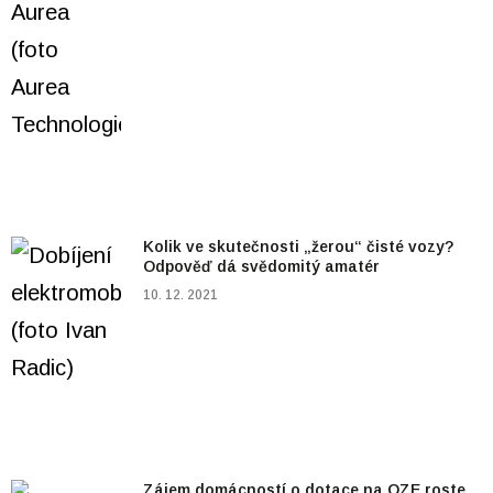
Kolik ve skutečnosti „žerou“ čisté vozy?
Odpověď dá svědomitý amatér
10. 12. 2021
Zájem domácností o dotace na OZE roste