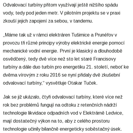
Odvalovací turbíny přitom využívají ještě nižšího spádu
vody, tedy pod jeden metr. V pilotním projektu se v praxi
zkouší jejich zapojení za sebou, v tandemu.
„Máme tak už v rámci elektráren Tušimice a Prunéřov v
provozu tři různé principy výroby elektrické energie pomocí
mechanické vodní energie. První je klasický a dlouhodobě
osvědčený, tedy dvě více než sto let staré Francisovy
turbíny a dále duo turbín pro energetiku 21. století, neboť ke
dvěma vírovým z roku 2016 se nyní přidaly dvě zkušební
odvalovací turbíny,“ vysvětluje Otakar Tuček.
Jak se již ukázalo, čtyři odvalovací turbíny, které více než
rok bez problémů fungují na odtoku z retenčních nádrží
technologie likvidace odpadních vod v Elektrárně Ledvice,
mají dostatečný výkon na to, aby z celého prostoru
technologie učinily bilančně energeticky soběstačný úsek.