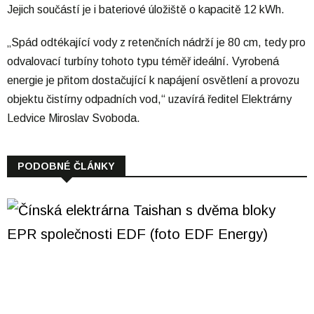
Jejich součástí je i bateriové úložiště o kapacitě 12 kWh.
„Spád odtékající vody z retenčních nádrží je 80 cm, tedy pro
odvalovací turbíny tohoto typu téměř ideální. Vyrobená
energie je přitom dostačující k napájení osvětlení a provozu
objektu čistírny odpadních vod,“ uzavírá ředitel Elektrárny
Ledvice Miroslav Svoboda.
PODOBNÉ ČLÁNKY