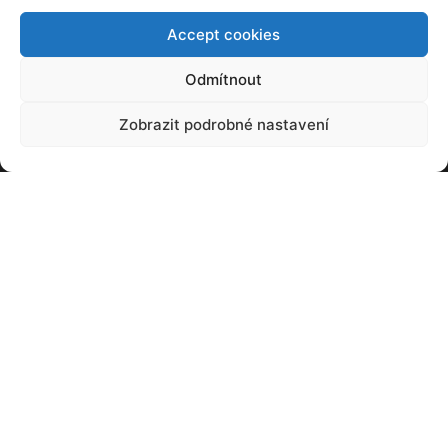
Accept cookies
Odmítnout
Zobrazit podrobné nastavení
NEJČTENĚJŠÍ
Baterie, kterou snadno snadno zvětšíte.
Stačí dolít
20. 03. 2021