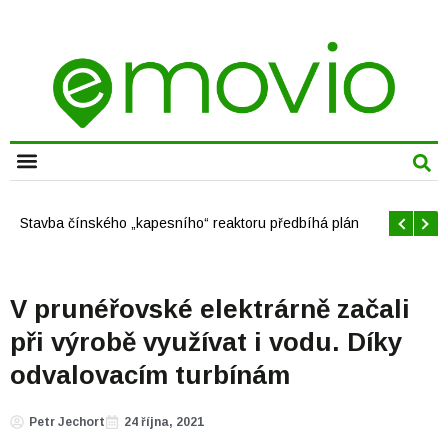
CHYTRÁ MĚSTA
Offshore větrné elektrárny v USA se mají brzy rozrůst
V prunéřovské elektrárně začali
při výrobě využívat i vodu. Díky
odvalovacím turbínám
Petr Jechort
24 října, 2021