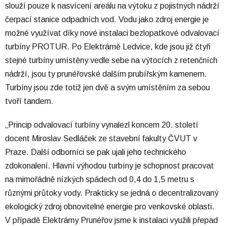
slouží pouze k nasvícení areálu na výtoku z pojistných nádrží
čerpací stanice odpadních vod. Vodu jako zdroj energie je
možné využívat díky nové instalaci bezlopatkové odvalovací
turbíny PROTUR. Po Elektrárně Ledvice, kde jsou již čtyři
stejné turbíny umístěny vedle sebe na výtocích z retenčních
nádrží, jsou ty prunéřovské dalším prubířským kamenem.
Turbíny jsou zde totiž jen dvě a svým umístěním za sebou
tvoří tandem.
„Princip odvalovací turbíny vynalezl koncem 20. století
docent Miroslav Sedláček ze stavební fakulty ČVUT v
Praze. Další odborníci se pak ujali jeho technického
zdokonalení. Hlavní výhodou turbíny je schopnost pracovat
na mimořádně nízkých spádech od 0,4 do 1,5 metru s
různými průtoky vody. Prakticky se jedná o decentralizovaný
ekologický zdroj obnovitelné energie pro venkovské oblasti.
V případě Elektrárny Prunéřov jsme k instalaci využili přepad