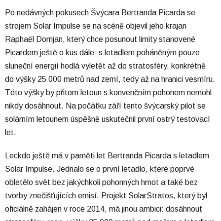
Po nedávných pokusech Švýcara Bertranda Picarda se
strojem Solar Impulse se na scéně objevil jeho krajan
Raphaël Domjan, který chce posunout limity stanovené
Picardem ještě o kus dále: s letadlem poháněným pouze
sluneční energií hodlá vyletět až do stratosféry, konkrétně
do výšky 25 000 metrů nad zemí, tedy až na hranici vesmíru.
Této výšky by přitom letoun s konvenčním pohonem nemohl
nikdy dosáhnout. Na počátku září tento švýcarský pilot se
solárním letounem úspěšně uskutečnil první ostrý testovací
let.
Leckdo ještě má v paměti let Bertranda Picarda s letadlem
Solar Impulse. Jednalo se o první letadlo, které poprvé
obletělo svět bez jakýchkoli pohonných hmot a také bez
tvorby znečišťujících emisí. Projekt SolarStratos, který byl
oficiálně zahájen v roce 2014, má jinou ambici: dosáhnout