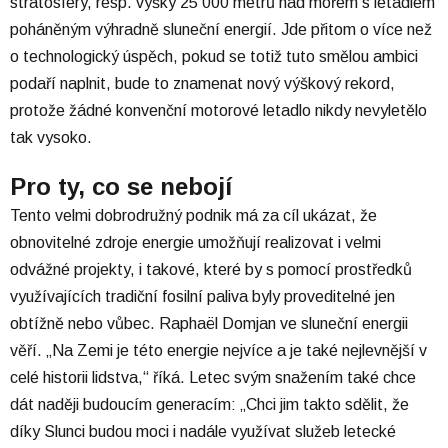
stratosféry, resp. výšky 25 000 metrů nad mořem s letadlem
poháněným výhradně sluneční energií. Jde přitom o více než
o technologický úspěch, pokud se totiž tuto smělou ambici
podaří naplnit, bude to znamenat nový výškový rekord,
protože žádné konvenční motorové letadlo nikdy nevyletělo
tak vysoko.
Pro ty, co se nebojí
Tento velmi dobrodružný podnik má za cíl ukázat, že
obnovitelné zdroje energie umožňují realizovat i velmi
odvážné projekty, i takové, které by s pomocí prostředků
využívajících tradiční fosilní paliva byly proveditelné jen
obtížně nebo vůbec. Raphaël Domjan ve sluneční energii
věří. „Na Zemi je této energie nejvíce a je také nejlevnější v
celé historii lidstva,“ říká. Letec svým snažením také chce
dát naději budoucím generacím: „Chci jim takto sdělit, že
díky Slunci budou moci i nadále využívat služeb letecké