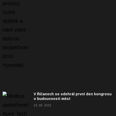
V Říčanech se odehrál první den kongresu
o budoucnosti měst
23. 06. 2022