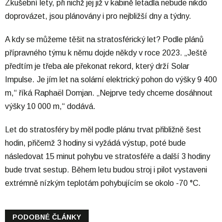
Zkušební lety, při nichž jej již v kabině letadla nebude nikdo
doprovázet, jsou plánovány i pro nejbližší dny a týdny.
A kdy se můžeme těšit na stratosférický let? Podle plánů
přípravného týmu k němu dojde někdy v roce 2023. „Ještě
předtím je třeba ale překonat rekord, který drží Solar
Impulse. Je jím let na solární elektrický pohon do výšky 9 400
m,“ říká Raphaël Domjan. „Nejprve tedy chceme dosáhnout
výšky 10 000 m,“ dodává.
Let do stratosféry by měl podle plánu trvat přibližně šest
hodin, přičemž 3 hodiny si vyžádá výstup, poté bude
následovat 15 minut pohybu ve stratosféře a další 3 hodiny
bude trvat sestup. Během letu budou stroj i pilot vystaveni
extrémně nízkým teplotám pohybujícím se okolo -70 °C.
PODOBNÉ ČLÁNKY