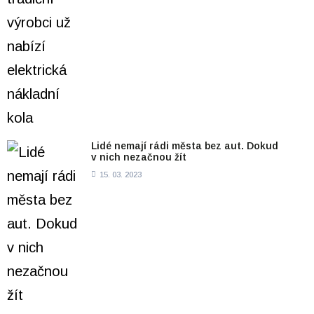
Lidé nemají rádi města bez aut. Dokud
v nich nezačnou žít
15. 03. 2023