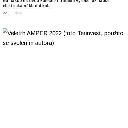
Na nákup na dvou kolech? I tradiční výrobci už nabízí
elektrická nákladní kola
22. 03. 2023