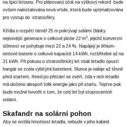
na špici letounu. Pro plánovaný útok na výškový rekord bude
ovšem nainstalována nová vrtule, která bude optimalizována
pro výstup do stratosféry.
Křídla o rozpětí téměř 25 m pokrývají solární články
2
nejnovější generace o celkové ploše 22 m
, jejichž konverzní
účinnost se pohybuje mezi 22 a 24 %. Napájejí je lithium-
iontové baterie o celkové kapacitě 14 kWh, rozšiřitelné až na
21 kWh. Při pokusu o stratosférický let však letadlo opustí
hangár se zcela vybitými bateriemi. Slunce je nabije až těsně
před startem. Ihned po přistání se ověří, zda v nich letadlo
má uloženo alespoň tolik energie jako při startu. Teprve pak
bude možné hovořit o tom, že celý let byl stoprocentně
solární.
Skafandr na solární pohon
Aby se snížila hmotnost letadla, nebude v jeho kabině