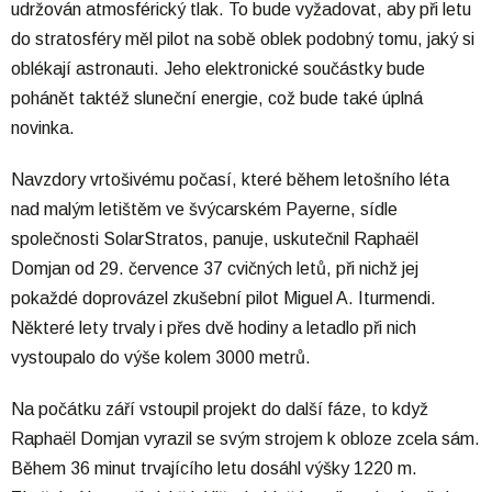
udržován atmosférický tlak. To bude vyžadovat, aby při letu
do stratosféry měl pilot na sobě oblek podobný tomu, jaký si
oblékají astronauti. Jeho elektronické součástky bude
pohánět taktéž sluneční energie, což bude také úplná
novinka.
Navzdory vrtošivému počasí, které během letošního léta
nad malým letištěm ve švýcarském Payerne, sídle
společnosti SolarStratos, panuje, uskutečnil Raphaël
Domjan od 29. července 37 cvičných letů, při nichž jej
pokaždé doprovázel zkušební pilot Miguel A. Iturmendi.
Některé lety trvaly i přes dvě hodiny a letadlo při nich
vystoupalo do výše kolem 3000 metrů.
Na počátku září vstoupil projekt do další fáze, to když
Raphaël Domjan vyrazil se svým strojem k obloze zcela sám.
Během 36 minut trvajícího letu dosáhl výšky 1220 m.