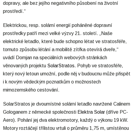
dopravy, ale bez jejího negativního působení na životní
prostředí.“
Elektrickou, resp. solární energií poháněné dopravní
prostředky patří mezi velké výzvy 21. století. „Naše
elektrické letadlo, které bude schopno létat ve stratosféře,
tomuto způsobu létání a mobilitě zítřka otevírá dveře,“
uvádí Domjan na speciálních webových stránkách
věnovaných projektu
SolarStratos.
Pohyb ve stratosféře,
který nový letoun umožní, podle něj v budoucnu může přispět
i k novým vědeckým poznatkům o možnostech
mimozemského cestování.
SolarStratos je dvoumístné solární letadlo navržené Calinem
Gologanem z německé společnosti
Elektra Solar
(dříve PC-
Aero). Pohání jej dva elektromotory, každý o výkonu 19 kW.
Motory roztáčejí třílistou vrtuli o průměru 1,75 m, umístěnou