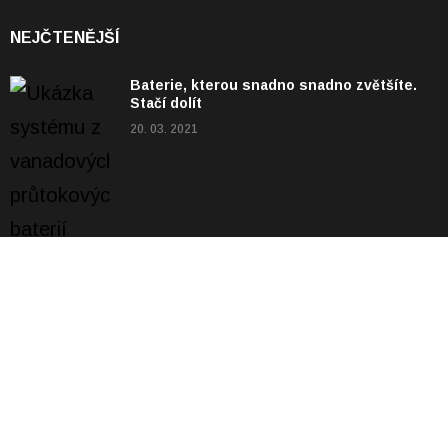
NEJČTENĚJŠÍ
Baterie, kterou snadno snadno zvětšíte.
Stačí dolít
20. 03. 2021
Uleví epidemie a technologie městům a