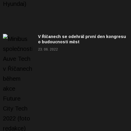
V Říčanech se odehrál první den kongresu
o budoucnosti měst
23. 06. 2022