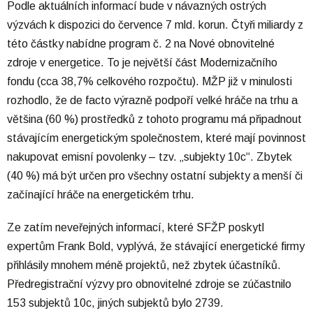
Podle aktuálních informací bude v návazných ostrých
výzvách k dispozici do července 7 mld. korun. Čtyři miliardy z
této částky nabídne program č. 2 na Nové obnovitelné
zdroje v energetice. To je největší část Modernizačního
fondu (cca 38,7% celkového rozpočtu). MŽP již v minulosti
rozhodlo, že de facto výrazně podpoří velké hráče na trhu a
většina (60 %) prostředků z tohoto programu má připadnout
stávajícím energetickým společnostem, které mají povinnost
nakupovat emisní povolenky – tzv. „subjekty 10c“. Zbytek
(40 %) má být určen pro všechny ostatní subjekty a menší či
začínající hráče na energetickém trhu.
Ze zatím neveřejných informací, které SFŽP poskytl
expertům Frank Bold, vyplývá, že stávající energetické firmy
přihlásily mnohem méně projektů, než zbytek účastníků.
Předregistrační výzvy pro obnovitelné zdroje se zúčastnilo
153 subjektů 10c, jiných subjektů bylo 2739.