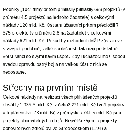
Podniky „10c“ firmy přitom přihlásily přihlásily 688 projektů (v
průměru 4,5 projektů na jednoho žadatele) s celkovými
náklady 120 mld. Kč. Ostatní účastníci přitom předložili 7
575 projektů (v průměru 2,8 na žadatele) s celkovými
náklady 621 mld. Kč. Pokud by rozhodnutí MŽP zůstalo ve
stávající podobně, velké společnosti tak mají podstatně
větší šanci se svými návrh uspět. Zbylí uchazeči mezi sebou
svedou opravdu ostrý boj a na velkou část z nich se
nedostane.
Střechy na prvním místě
Celkové náklady na realizaci všech přihlášených projektů
dosáhly 1 035,5 mld. Kč, z čehož 221 mld. Kč tvoří projekty
v teplárenství, 73 mld. Kč v průmyslu a 741,5 mld. Kč jsou
projekty obnovitelných zdrojů. Největší zájem o projekty
obnovitelných zdrojů byl ve Středočeském (1194) a