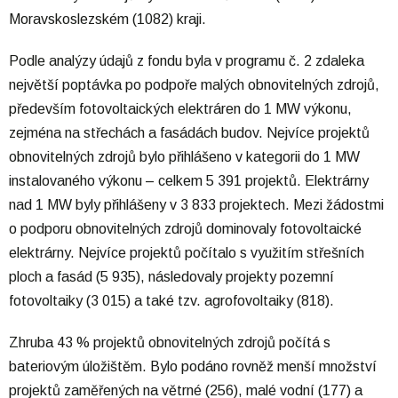
Moravskoslezském (1082) kraji.
Podle analýzy údajů z fondu byla v programu č. 2 zdaleka
největší poptávka po podpoře malých obnovitelných zdrojů,
především fotovoltaických elektráren do 1 MW výkonu,
zejména na střechách a fasádách budov. Nejvíce projektů
obnovitelných zdrojů bylo přihlášeno v kategorii do 1 MW
instalovaného výkonu – celkem 5 391 projektů. Elektrárny
nad 1 MW byly přihlášeny v 3 833 projektech. Mezi žádostmi
o podporu obnovitelných zdrojů dominovaly fotovoltaické
elektrárny. Nejvíce projektů počítalo s využitím střešních
ploch a fasád (5 935), následovaly projekty pozemní
fotovoltaiky (3 015) a také tzv. agrofovoltaiky (818).
Zhruba 43 % projektů obnovitelných zdrojů počítá s
bateriovým úložištěm. Bylo podáno rovněž menší množství
projektů zaměřených na větrné (256), malé vodní (177) a