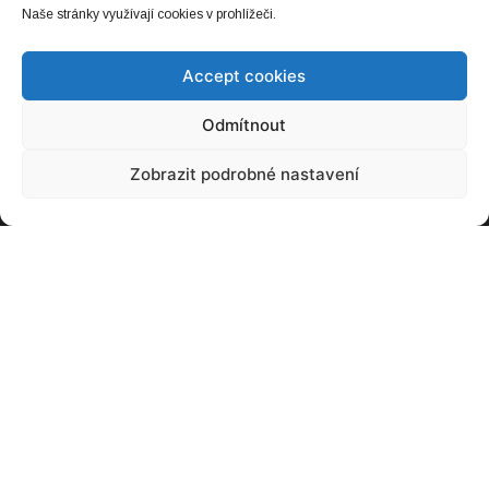
Naše stránky využívají cookies v prohlížeči.
Accept cookies
Odmítnout
Zobrazit podrobné nastavení
NEJČTENĚJŠÍ
Baterie, kterou snadno snadno zvětšíte.
Stačí dolít
20. 03. 2021