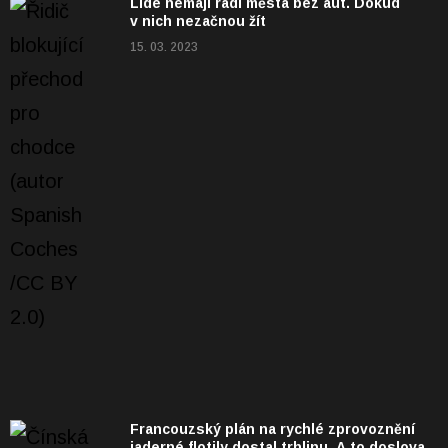
Lidé nemají rádi města bez aut. Dokud
v nich nezačnou žít
15. 03. 2023
Francouzský plán na rychlé zprovoznění
jaderné flotily dostal trhlinu. A to doslova