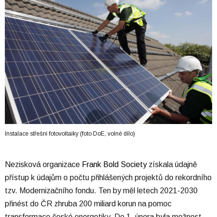
Instalace střešní fotovoltaiky (foto DoE, volné dílo)
Nezisková organizace
Frank Bold Society
získala údajně
přístup k údajům o počtu přihlášených projektů do rekordního
tzv. Modernizačního fondu. Ten by měl letech 2021-2030
přinést do ČR zhruba 200 miliard korun na pomoc
transformace české energetiky. Do 1. února byla možnost