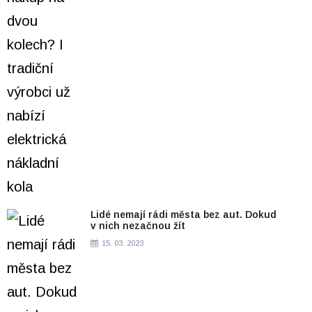
Lidé nemají rádi města bez aut. Dokud
v nich nezačnou žít
15. 03. 2023