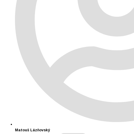
Matouš Lázňovský