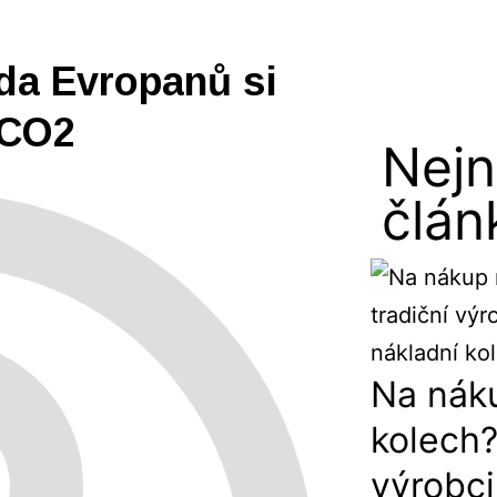
da Evropanů si
 CO2
Nejn
člán
Na nák
kolech?
výrobci