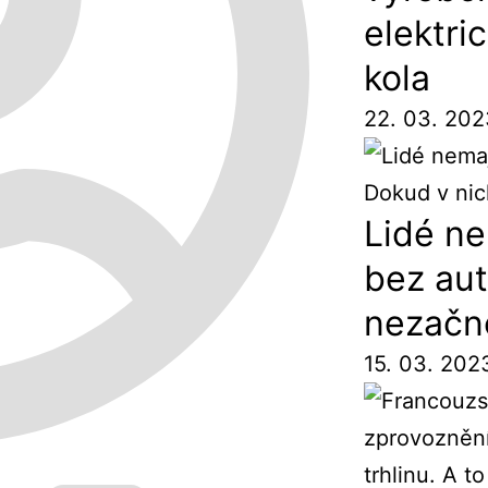
elektri
kola
22. 03. 20
Lidé ne
bez aut
nezačno
15. 03. 202