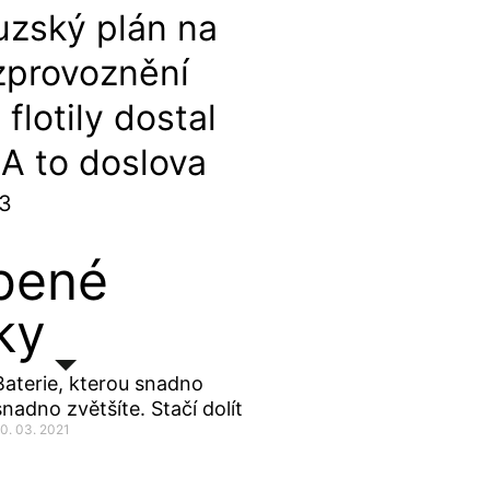
uzský plán na
zprovoznění
flotily dostal
. A to doslova
23
bené
ky
Baterie, kterou snadno
snadno zvětšíte. Stačí dolít
0. 03. 2021