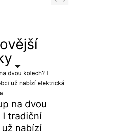
ovější
ky
up na dvou
 I tradiční
 už nabízí