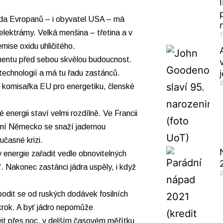
ada Evropanů – i obyvatel USA – má
lektrárny. Velká menšina – třetina a v
1
mise oxidu uhličitého.
nentu před sebou skvělou budoucnost.
technologií a má tu řadu zastánců.
2
 komisařka EU pro energetiku, členské
 energii staví velmi rozdílně. Ve Francii
ední Německo se snaží jadernou
učasné krizi.
 energie zařadit vedle obnovitelných
“. Nakonec zastánci jádra uspěly, i když
2
bodit se od ruských dodávek fosilních
 krok. A byť jádro nepomůže
vit přes noc, v delším časovém měřítku