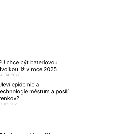
EU chce být bateriovou
dvojkou již v roce 2025
4. 04. 2021
Uleví epidemie a
technologie městům a posílí
venkov?
7. 05. 2021