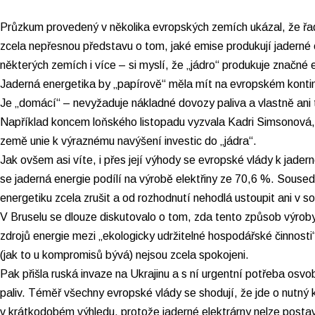
Průzkum provedený v několika evropských zemích ukázal, že ř
zcela nepřesnou představu o tom, jaké emise produkují jaderné e
některých zemích i více – si myslí, že „jádro“ produkuje značné e
Jaderná energetika by „papírově“ měla mít na evropském konti
Je „domácí“ – nevyžaduje nákladné dovozy paliva a vlastně ani 
Například koncem loňského listopadu vyzvala Kadri Simsonová,
země unie
k výraznému navýšení investic
do „jádra“.
Jak ovšem asi víte, i přes její výhody se evropské vlády k jaderné
se jaderná energie podílí na výrobě elektřiny ze 70,6 %. Sous
energetiku zcela zrušit a od rozhodnutí
nehodlá ustoupit
ani v so
V Bruselu se dlouze diskutovalo o tom, zda tento způsob výroby
zdrojů energie mezi „ekologicky udržitelné hospodářské činnosti
(jak to u kompromisů bývá) nejsou zcela spokojeni.
Pak přišla ruská invaze na Ukrajinu a s ní urgentní potřeba osvo
paliv. Téměř všechny evropské vlády
se shodují
, že jde o nutný
v krátkodobém výhledu, protože jaderné elektrárny nelze posta