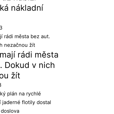
cká nákladní
23
mají rádi města
. Dokud v nich
u žít
3