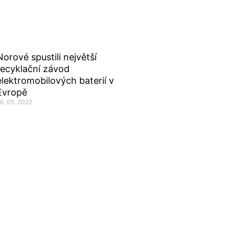
Norové spustili největší
recyklační závod
elektromobilových baterií v
Evropě
6. 05. 2022