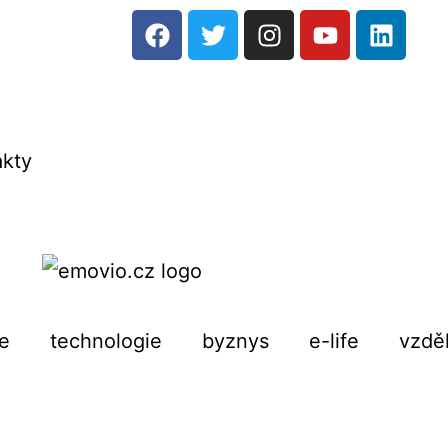
akty
e
technologie
byznys
e-life
vzdě