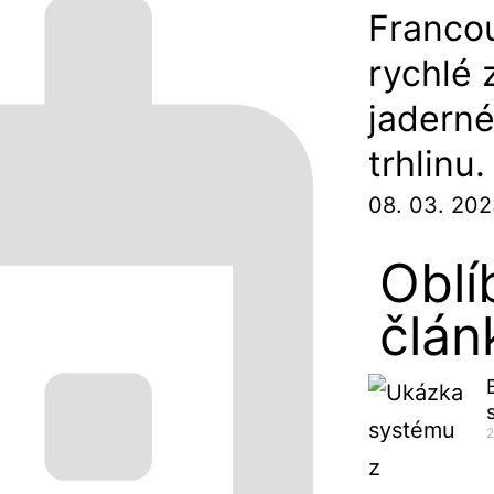
Franco
rychlé 
jaderné 
trhlinu
08. 03. 20
Oblí
člán
2