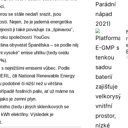
ci.
u se stále nedaří srazit, jsou
osti. Nejen, že je jaderná energetika
osti ji také považuje za „špinavou“,
roku společností YouGov.
ina obyvatel Španělska – se podle něj
i vysoké“ emise uhlíku (tedy oxidu
2
 %).
e s nejnižšími emisemi vůbec.
Podle
ERL, čili
National Renewable Energy
u podobné či nižší než u většina
ípadě fosilních paliv, ať už máme na
 jako je zemní plyn.
itého (tedy i jiných skleníkových se
1 kWh elektřiny. Výsledek je
t.