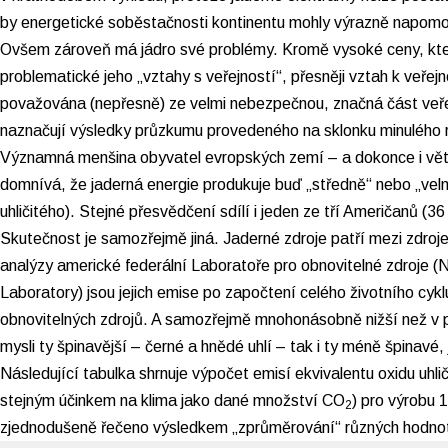
by energetické soběstačnosti kontinentu mohly výrazně napomo
Ovšem zároveň má jádro své problémy. Kromě vysoké ceny, ktero
problematické jeho „vztahy s veřejností“, přesněji vztah k veřejn
považována (nepřesně) ze velmi nebezpečnou, značná část veřejn
naznačují
výsledky průzkumu
provedeného na sklonku minulého 
Významná menšina obyvatel evropských zemí – a dokonce i větš
domnívá, že jaderná energie produkuje buď „středně“ nebo „velm
uhličitého). Stejné přesvědčení sdílí i jeden ze tří Američanů (36
Skutečnost je samozřejmě jiná. Jaderné zdroje patří mezi zdroj
analýzy
americké federální Laboratoře pro obnovitelné zdroje (N
Laboratory
) jsou jejich emise po započtení celého životního cykl
obnovitelných zdrojů. A samozřejmě mnohonásobně nižší než v př
mysli ty špinavější – černé a hnědé uhlí – tak i ty méně špinavé,
Následující tabulka shrnuje výpočet emisí ekvivalentu oxidu uhlič
stejným účinkem na klima jako dané množství CO
) pro výrobu 
2
zjednodušeně řečeno výsledkem „zprůměrování“ různých hodno