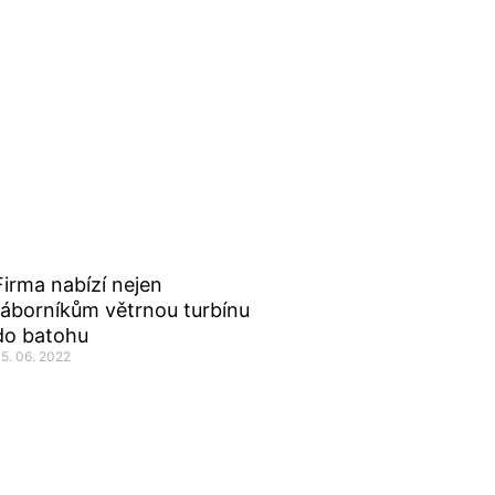
Firma nabízí nejen
táborníkům větrnou turbínu
do batohu
5. 06. 2022