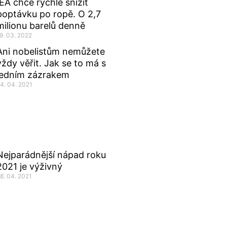
IEA chce rychle snížit
poptávku po ropě. O 2,7
milionu barelů denně
9. 03. 2022
Ani nobelistům nemůžete
vždy věřit. Jak se to má s
jedním zázrakem
4. 04. 2021
Nejparádnější nápad roku
2021 je výživný
8. 04. 2021