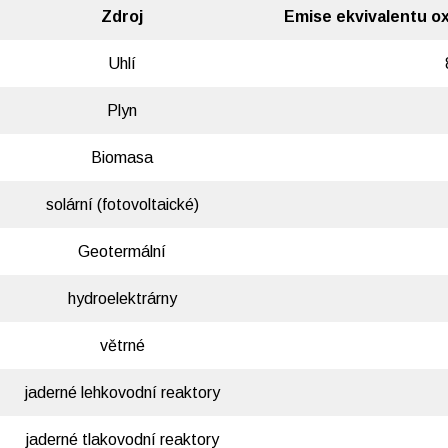
Zdroj
Emise ekvivalentu ox
Uhlí
Plyn
Biomasa
solární (fotovoltaické)
Geotermální
hydroelektrárny
větrné
jaderné lehkovodní reaktory
jaderné tlakovodní reaktory