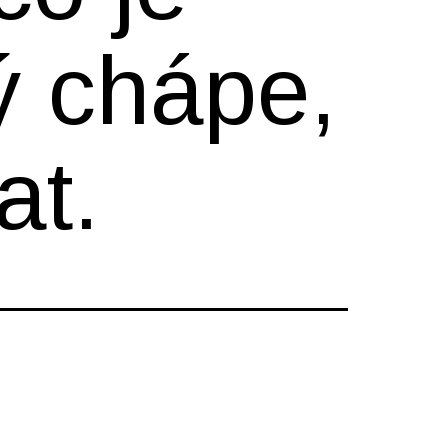
ý chápe,
at.