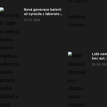
Nová generace baterií
už vyrazila z laboratoří
do výroby
27. 07. 2022
Lidé nem
bez aut.
nezačnou
15. 03. 202