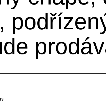
, podřízen
ude prodáv
us