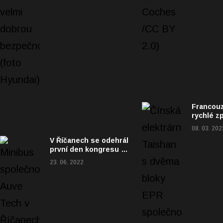
Francouz
rychlé z
jaderné f
08. 03. 202
trhlinu. 
V Říčanech se odehrál
první den kongresu o
budoucnosti měst
23. 06. 2022