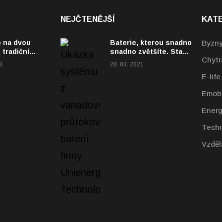
NEJČTENĚJŠÍ
KAT
 na dvou
Baterie, kterou snadno
Byzn
 tradiční
snadno zvětšíte. Stačí
Chytr
ž nabízí
dolít
3
20. 03. 2021
á nákladní
E-life
Emobi
Energ
Techn
Vzděl