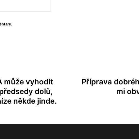
entáře.
 A může vyhodit
Příprava dobré
předsedy dolů,
mi obv
níze někde jinde.