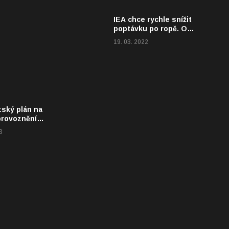
IEA chce rychle snížit
poptávku po ropě. O
2,7 milionu barelů
19. 03. 2022
denně
ský plán na
provoznění
lotily dostal
3
A to doslova