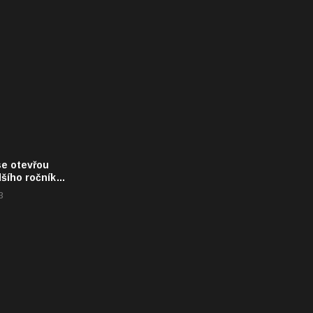
se otevřou
lšího ročníku
ujícího“
3
u AMPER