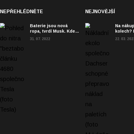
NEPŘEHLÉDNĚTE
NEJNOVĚJŠÍ
Baterie jsou nová
Na nákup
ropa, tvrdí Musk. Kde
kolech? I
bude jejich Saúdská
výrobci u
31. 07. 2022
22. 03. 202
Arábie?
elektrick
kola