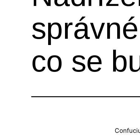
správné
co se b
Confuci