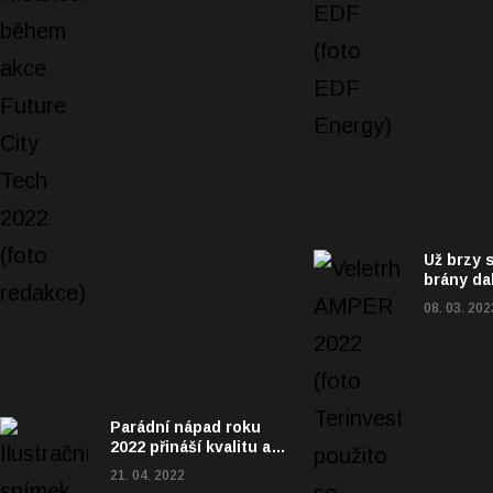
Už brzy 
brány da
„elektriz
08. 03. 202
veletrh
Parádní nápad roku
2022 přináší kvalitu a
úspory ve třech
21. 04. 2022
rozměrech