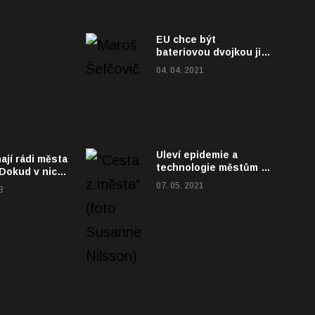
EU chce být
bateriovou dvojkou již
v roce 2025
04. 04. 2021
Uleví epidemie a
ají rádi města
technologie městům a
 Dokud v nich
posílí venkov?
 žít
07. 05. 2021
3