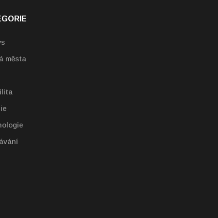
EGORIE
ys
á města
lita
ie
ologie
ávání