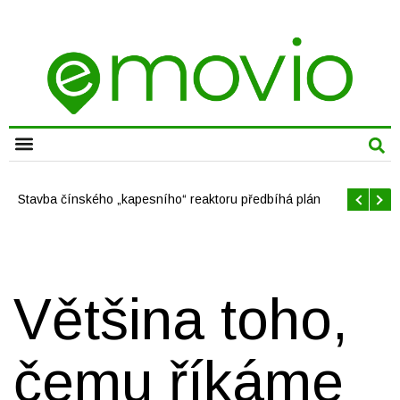
CHYTRÁ MĚSTA
Stavba čínského „kapesního“ reaktoru předbíhá plán
Většina toho,
čemu říkáme