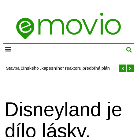
CHYTRÁ MĚSTA
Stavba čínského „kapesního“ reaktoru předbíhá plán
Disneyland je
dílo lásky.