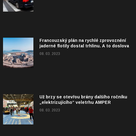
Francouzský plán na rychlé zprovoznění
jaderné flotily dostal trhlinu. A to doslova
08. 03. 2023
Už brzy se otevřou brány dalšího ročníku
„elektrizujícího“ veletrhu AMPER
08. 03. 2023