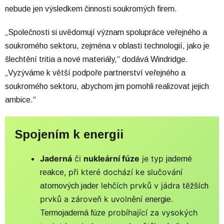
nebude jen výsledkem činnosti soukromých firem.
„Společnosti si uvědomují význam spolupráce veřejného a
soukromého sektoru, zejména v oblasti technologií, jako je
šlechtění tritia a nové materiály,“ dodává Windridge.
„Vyzýváme k větší podpoře partnerství veřejného a
soukromého sektoru, abychom jim pomohli realizovat jejich
ambice.“
Spojením k energii
Jaderná
či
nukleární fúze
je typ
jaderné
, při které dochází ke slučování
reakce
lehčích prvků v jádra
atomových jader
těžších
prvků a zároveň k uvolnění
.
energie
probíhající za vysokých
Termojaderná fúze