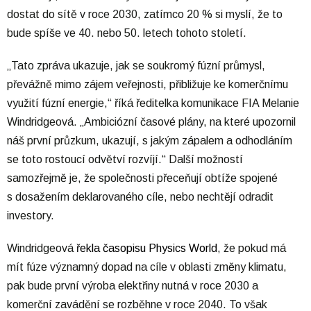
dostat do sítě v roce 2030, zatímco 20 % si myslí, že to
bude spíše ve 40. nebo 50. letech tohoto století.
„Tato zpráva ukazuje, jak se soukromý fúzní průmysl,
převážně mimo zájem veřejnosti, přibližuje ke komerčnímu
využití fúzní energie,“ říká ředitelka komunikace FIA Melanie
Windridgeová. „Ambiciózní časové plány, na které upozornil
náš první průzkum, ukazují, s jakým zápalem a odhodláním
se toto rostoucí odvětví rozvíjí.“ Další možností
samozřejmě je, že společnosti přeceňují obtíže spojené
s dosažením deklarovaného cíle, nebo nechtějí odradit
investory.
Windridgeová
řekla časopisu Physics World
, že pokud má
mít fúze významný dopad na cíle v oblasti změny klimatu,
pak bude první výroba elektřiny nutná v roce 2030 a
komerční zavádění se rozběhne v roce 2040. To však