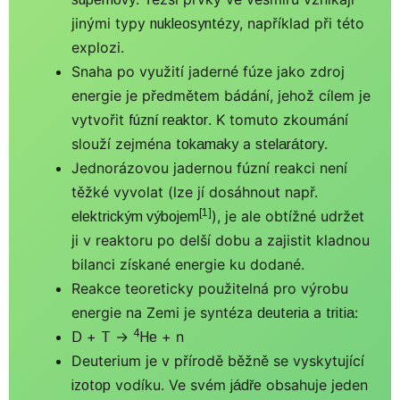
jinými typy
, například při této
nukleosyntézy
explozi.
Snaha po využití jaderné fúze jako zdroj
energie je předmětem bádání, jehož cílem je
vytvořit
. K tomuto zkoumání
fúzní reaktor
slouží zejména
a
.
tokamaky
stelarátory
Jednorázovou jadernou fúzní reakci není
těžké vyvolat (lze jí dosáhnout např.
[1]
), je ale obtížné udržet
elektrickým výbojem
ji v reaktoru po delší dobu a zajistit kladnou
bilanci získané energie ku dodané.
Reakce teoreticky použitelná pro výrobu
energie na Zemi je syntéza
a
:
deuteria
tritia
4
+
→
+ n
D
T
He
Deuterium je v přírodě běžně se vyskytující
vodíku. Ve svém
obsahuje jeden
izotop
jádře