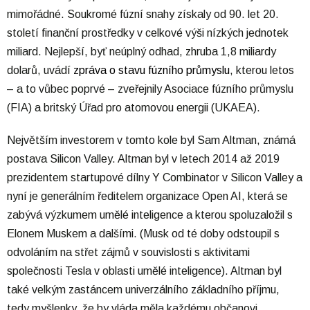
mimořádné. Soukromé fúzní snahy získaly od 90. let 20.
století finanční prostředky v celkové výši nízkých jednotek
miliard. Nejlepší, byť neúplný odhad, zhruba 1,8 miliardy
dolarů, uvádí
zpráva o stavu fúzního průmyslu
, kterou letos
– a to vůbec poprvé – zveřejnily Asociace fúzního průmyslu
(FIA) a britský Úřad pro atomovou energii (UKAEA).
Největším investorem v tomto kole byl Sam Altman, známá
postava Silicon Valley. Altman byl v letech 2014 až 2019
prezidentem startupové dílny Y Combinator v Silicon Valley a
nyní je generálním ředitelem organizace Open AI, která se
zabývá výzkumem umělé inteligence a kterou spoluzaložil s
Elonem Muskem a dalšími. (Musk od té doby odstoupil s
odvoláním na střet zájmů v souvislosti s aktivitami
společnosti Tesla v oblasti umělé inteligence). Altman byl
také velkým zastáncem univerzálního základního příjmu,
tedy myšlenky, že by vláda měla každému občanovi