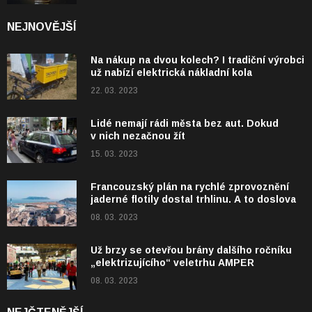
NEJNOVĚJŠÍ
Na nákup na dvou kolech? I tradiční výrobci
už nabízí elektrická nákladní kola
22. 03. 2023
Lidé nemají rádi města bez aut. Dokud
v nich nezačnou žít
15. 03. 2023
Francouzský plán na rychlé zprovoznění
jaderné flotily dostal trhlinu. A to doslova
08. 03. 2023
Už brzy se otevřou brány dalšího ročníku
„elektrizujícího“ veletrhu AMPER
08. 03. 2023