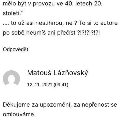
mělo být v provozu ve 40. letech 20.
století.“
…. to už asi nestihnou, ne ? To si to autore
po sobě neumíš ani přečíst ?!?!?!?!?!
Odpovědět
Matouš Lázňovský
12. 11. 2021 (09:41)
Děkujeme za upozornění, za nepřenost se
omlouváme.