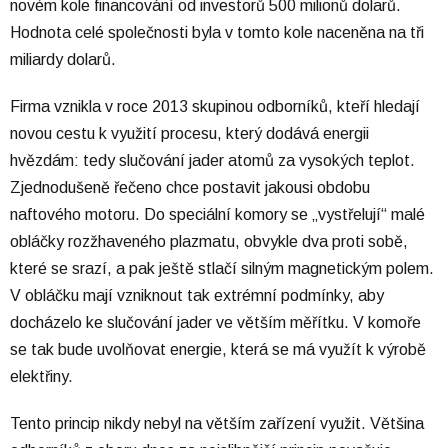
novém kole financování od investorů 500 milionů dolarů.
Hodnota celé společnosti byla v tomto kole naceněna na tři
miliardy dolarů.
Firma vznikla v roce 2013 skupinou odborníků, kteří hledají
novou cestu k využití procesu, který dodává energii
hvězdám: tedy slučování jader atomů za vysokých teplot.
Zjednodušeně řečeno chce postavit jakousi obdobu
naftového motoru. Do speciální komory se „vystřelují“ malé
obláčky rozžhaveného plazmatu, obvykle dva proti sobě,
které se srazí, a pak ještě stlačí silným magnetickým polem.
V obláčku mají vzniknout tak extrémní podmínky, aby
docházelo ke slučování jader ve větším měřítku. V komoře
se tak bude uvolňovat energie, která se má využít k výrobě
elektřiny.
Tento princip nikdy nebyl na větším zařízení využit. Většina