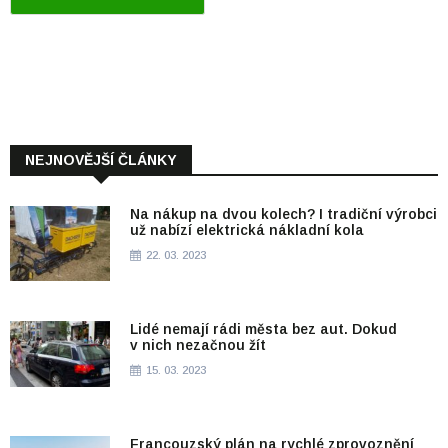
NEJNOVĚJŠÍ ČLÁNKY
Na nákup na dvou kolech? I tradiční výrobci
už nabízí elektrická nákladní kola
22. 03. 2023
Lidé nemají rádi města bez aut. Dokud
v nich nezačnou žít
15. 03. 2023
Francouzský plán na rychlé zprovoznění