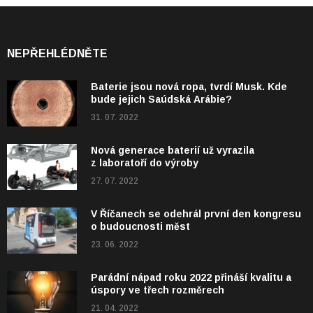
NEPŘEHLÉDNĚTE
Baterie jsou nová ropa, tvrdí Musk. Kde
bude jejich Saúdská Arábie?
31. 07. 2022
Nová generace baterií už vyrazila
z laboratoří do výroby
27. 07. 2022
V Říčanech se odehrál první den kongresu
o budoucnosti měst
23. 06. 2022
Parádní nápad roku 2022 přináší kvalitu a
úspory ve třech rozměrech
21. 04. 2022