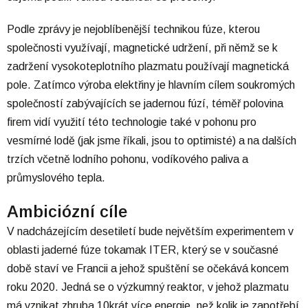
Podle zprávy je nejoblíbenější technikou fúze, kterou
společnosti využívají, magnetické udržení, při němž se k
zadržení vysokoteplotního plazmatu používají magnetická
pole. Zatímco výroba elektřiny je hlavním cílem soukromých
společností zabývajících se jadernou fúzí, téměř polovina
firem vidí využití této technologie také v pohonu pro
vesmírné lodě (jak jsme říkali, jsou to optimisté) a na dalších
trzích včetně lodního pohonu, vodíkového paliva a
průmyslového tepla.
Ambiciózní cíle
V nadcházejícím desetiletí bude největším experimentem v
oblasti jaderné fúze tokamak ITER, který se v současné
době staví ve Francii a jehož spuštění se očekává koncem
roku 2020. Jedná se o výzkumný reaktor, v jehož plazmatu
má vznikat zhruba 10krát více energie, než kolik je zapotřebí