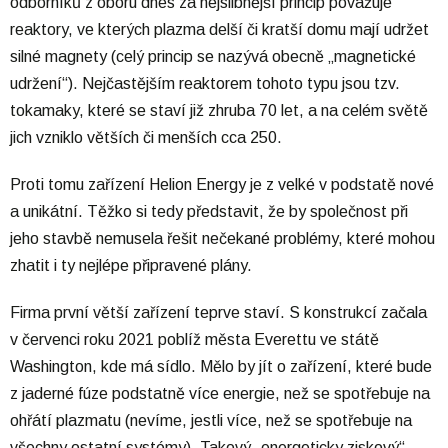
odborníků z oboru dnes za nejslibnější princip považuje
reaktory, ve kterých plazma delší či kratší domu mají udržet
silné magnety (celý princip se nazývá obecně „magnetické
udržení“). Nejčastějším reaktorem tohoto typu jsou tzv.
tokamaky, které se staví již zhruba 70 let, a na celém světě
jich vzniklo větších či menších cca 250.
Proti tomu zařízení Helion Energy je z velké v podstatě nové
a unikátní. Těžko si tedy představit, že by společnost při
jeho stavbě nemusela řešit nečekané problémy, které mohou
zhatit i ty nejlépe připravené plány.
Firma první větší zařízení teprve staví. S konstrukcí začala
v červenci roku 2021 poblíž města Everettu ve státě
Washington, kde má sídlo. Mělo by jít o zařízení, které bude
z jaderné fúze podstatně více energie, než se spotřebuje na
ohřátí plazmatu (nevíme, jestli více, než se spotřebuje na
všechny ostatní systémy). Takový „energeticky ziskový“