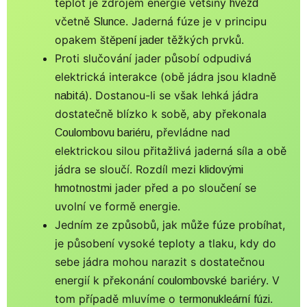
teplot je zdrojem energie většiny
hvězd
včetně
. Jaderná fúze je v principu
Slunce
opakem
těžkých prvků.
štěpení jader
Proti slučování jader působí odpudivá
elektrická interakce (obě jádra jsou kladně
). Dostanou-li se však lehká jádra
nabitá
dostatečně blízko k sobě, aby překonala
, převládne nad
Coulombovu bariéru
elektrickou silou přitažlivá jaderná síla a obě
jádra se sloučí. Rozdíl mezi
klidovými
jader před a po sloučení se
hmotnostmi
uvolní ve formě energie.
Jedním ze způsobů, jak může fúze probíhat,
je působení vysoké teploty a tlaku, kdy do
sebe jádra mohou narazit s dostatečnou
energií k překonání
bariéry. V
coulombovské
tom případě mluvíme o
.
termonukleární fúzi