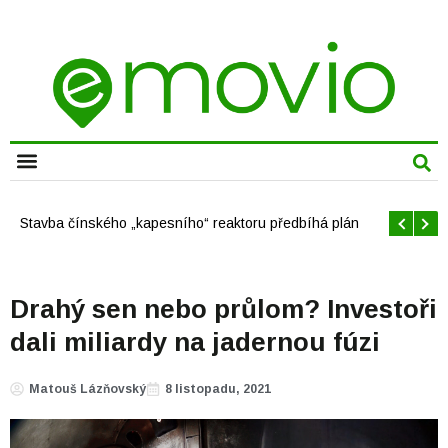
Offshore větrné elektrárny v USA se mají brzy rozrůst
Drahý sen nebo průlom? Investoři
dali miliardy na jadernou fúzi
Matouš Lázňovský
8 listopadu, 2021