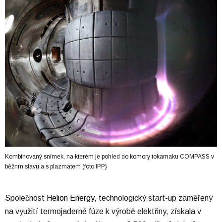
Kombinovaný snímek, na kterém je pohled do komory tokamaku COMPASS v
běžnm stavu a s plazmatem (foto IPP)
Společnost
Helion Energy
, technologický start-up zaměřený
na využití termojaderné fúze k výrobě elektřiny, získala v