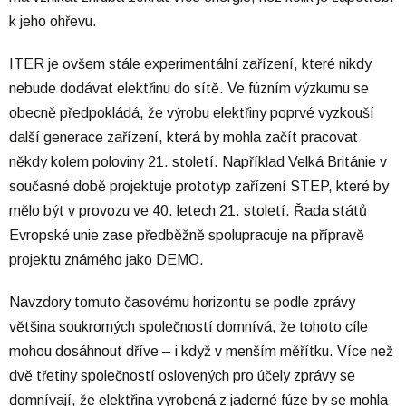
k jeho ohřevu.
ITER je ovšem stále experimentální zařízení, které nikdy
nebude dodávat elektřinu do sítě. Ve fúzním výzkumu se
obecně předpokládá, že výrobu elektřiny poprvé vyzkouší
další generace zařízení, která by mohla začít pracovat
někdy kolem poloviny 21. století. Například Velká Británie v
současné době projektuje prototyp zařízení STEP, které by
mělo být v provozu ve 40. letech 21. století. Řada států
Evropské unie zase předběžně spolupracuje na přípravě
projektu známého jako DEMO.
Navzdory tomuto časovému horizontu se podle zprávy
většina soukromých společností domnívá, že tohoto cíle
mohou dosáhnout dříve – i když v menším měřítku. Více než
dvě třetiny společností oslovených pro účely zprávy se
domnívají, že elektřina vyrobená z jaderné fúze by se mohla