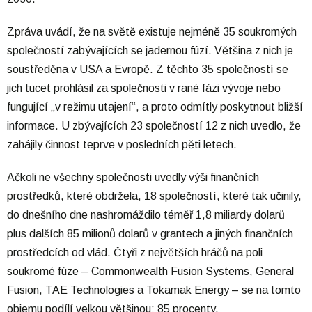
Zpráva uvádí, že na světě existuje nejméně 35 soukromých
společností zabývajících se jadernou fúzí. Většina z nich je
soustředěna v USA a Evropě. Z těchto 35 společností se
jich tucet prohlásil za společnosti v rané fázi vývoje nebo
fungující „v režimu utajení“, a proto odmítly poskytnout bližší
informace. U zbývajících 23 společností 12 z nich uvedlo, že
zahájily činnost teprve v posledních pěti letech.
Ačkoli ne všechny společnosti uvedly výši finančních
prostředků, které obdržela, 18 společností, které tak učinily,
do dnešního dne nashromáždilo téměř 1,8 miliardy dolarů
plus dalších 85 milionů dolarů v grantech a jiných finančních
prostředcích od vlád. Čtyři z největších hráčů na poli
soukromé fúze – Commonwealth Fusion Systems, General
Fusion, TAE Technologies a Tokamak Energy – se na tomto
objemu podílí velkou většinou: 85 procenty.