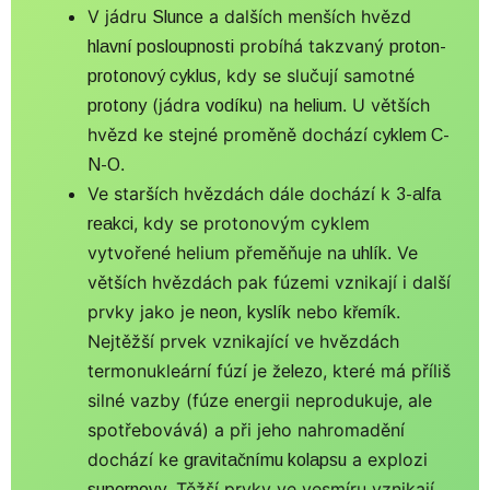
V jádru
a dalších menších hvězd
Slunce
probíhá takzvaný
hlavní posloupnosti
proton-
, kdy se slučují samotné
protonový cyklus
(jádra
) na
. U větších
protony
vodíku
helium
hvězd ke stejné proměně dochází
cyklem C-
.
N-O
Ve starších hvězdách dále dochází k
3-alfa
, kdy se protonovým cyklem
reakci
vytvořené helium přeměňuje na
. Ve
uhlík
větších hvězdách pak fúzemi vznikají i další
prvky jako je
,
nebo
.
neon
kyslík
křemík
Nejtěžší prvek vznikající ve hvězdách
termonukleární fúzí je
, které má příliš
železo
silné vazby (fúze energii neprodukuje, ale
spotřebovává) a při jeho nahromadění
dochází ke
a explozi
gravitačnímu kolapsu
. Těžší prvky ve vesmíru vznikají
supernovy