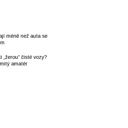
ají méně než auta se
em
i „žerou“ čisté vozy?
mitý amatér