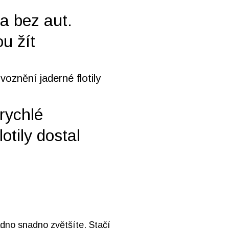
a bez aut.
u žít
rychlé
otily dostal
adno snadno zvětšíte. Stačí