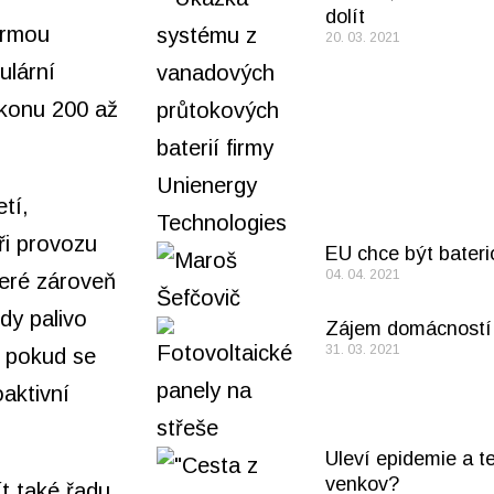
dolít
firmou
20. 03. 2021
ulární
ýkonu
200 až
tí,
ři provozu
EU chce být bateri
04. 04. 2021
teré zároveň
edy palivo
Zájem domácností 
31. 03. 2021
, pokud se
aktivní
Uleví epidemie a t
venkov?
t také řadu