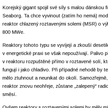
Korejský gigant spojil své síly s malou dánskou 
Seaborg. Ta chce vyvinout (zatím ho nemá) mod
reaktor chlazený roztavenými solemi (MSR) o v
800 MWe
.
Reaktory tohoto typu se vyvíjejí a zkouší desetile
v energetické praxi se však nepoužívají. Palivo p
v reaktoru rozpuštěné přímo v roztavené solí, k
fungují i jako chladivo. Při případné nehodě by t
mělo ztuhnout a neunikat do okolí. Samozřejmě
reaktor znovu neohřeje, zůstane „zalepený“ radio
směsí.
Ovšem reaktory s roztavenými solemi by měly mí