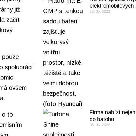
elektromobilových 
árny již
26. 05. 2022
la začít
akový
e pouze
 spolupráci
tomic
e má ovšem
a.
Firma nabízí nejen
 o to
do batohu
zemisním
05. 06. 2022
ným