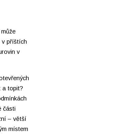
u může
v příštích
urovin v
 otevřených
t a topit?
podmínkách
 části
ní – větší
ným místem