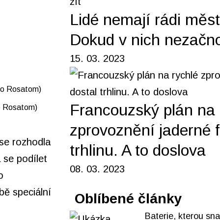
Lidé nemají rádi měst
Dokud v nich nezačno
15. 03. 2023
Francouzský plán na 
o Rosatom)
zprovoznění jaderné fl
se rozhodla
trhlinu. A to doslova
 se podílet
08. 03. 2023
o
bě speciální
Oblíbené články
Baterie, kterou sn