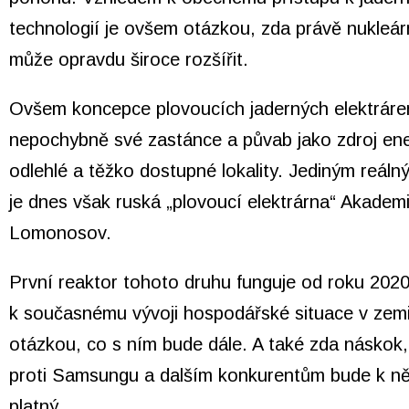
technologií je ovšem otázkou, zda právě nukleá
může opravdu široce rozšířit.
Ovšem koncepce plovoucích jaderných elektrár
nepochybně své zastánce a půvab jako zdroj ene
odlehlé a těžko dostupné lokality. Jediným reál
je dnes však ruská „plovoucí elektrárna“ Akadem
Lomonosov.
První reaktor tohoto druhu funguje od roku 202
k současnému vývoji hospodářské situace v zem
otázkou, co s ním bude dále. A také zda náskok,
proti Samsungu a dalším konkurentům bude k 
platný.