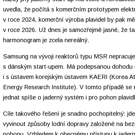
uvedla, že počítá s komerčním prototypem elektr
v roce 2024, komerční výroba plavidel by pak mě
v roce
2026
. Už dnes je samozřejmě jasné, že t
harmonogram je zcela nereálný.
Samsung na vývoji reaktorů typu MSR nepracuj
s dánským start-upem. Má podepsanou dohodu o
i s ústavem korejským ústavem KAERI (Korea A
Energy Research Institute). V tomto případě s
jednat spíše o
jaderný systém i pro pohon plavidl
Cíle takového řešení je snadno pochopitelný: jde
vyvinout způsoby lodní dopravy založené na be
pohonu. Vzhledem k obecnému přístupu k jader