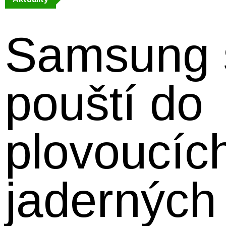
Samsung 
pouští do
plovoucíc
jaderných