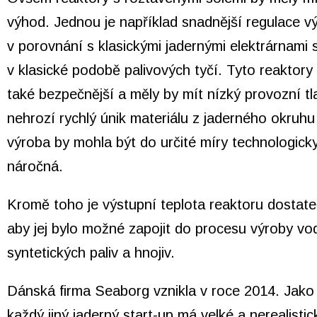
výhod. Jednou je například snadnější regulace v
v porovnání s klasickými jadernými elektrárnami 
v klasické podobě palivových tyčí. Tyto reaktory
také bezpečnější a měly by mít nízký provozní tl
nehrozí rychlý únik materiálu z jaderného okruhu
výroba by mohla být do určité míry technologic
náročná.
Kromě toho je výstupní teplota reaktoru dostat
aby jej bylo možné zapojit do procesu výroby
vo
syntetických paliv a hnojiv
.
Dánská firma Seaborg vznikla v roce 2014. Jako
každý jiný jaderný start-up má velké a nerealistic