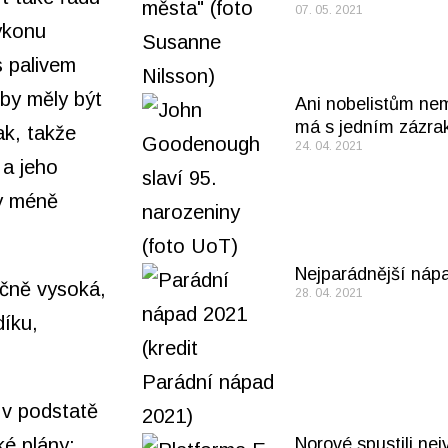
07. 05. 2021
ýkonu
s palivem
 by měly být
Ani nobelistům nem
má s jedním zázr
ak, takže
24. 04. 2021
 a jeho
ky méně
Nejparádnější nápa
ečně vysoká,
28. 04. 2021
díku,
 v podstatě
Norové spustili nej
ké plány: