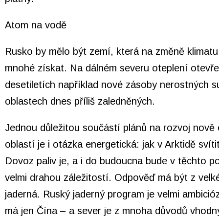
Atom na vodě
Rusko by mělo být zemí, která na změně klimat
mnohé získat. Na dálném severu oteplení otevře 
desetiletích například nové zásoby nerostných s
oblastech dnes příliš zaledněných.
Jednou důležitou součástí plánů na rozvoj nově
oblastí je i otázka energetická: jak v Arktidě svíti
Dovoz paliv je, a i do budoucna bude v těchto 
velmi drahou záležitostí. Odpověď má být z velké
jaderná. Ruský jaderný program je velmi ambicióz
má jen Čína – a sever je z mnoha důvodů vhod