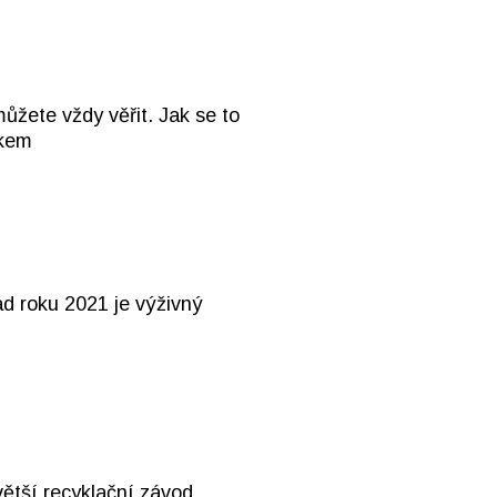
ůžete vždy věřit. Jak se to
akem
d roku 2021 je výživný
větší recyklační závod