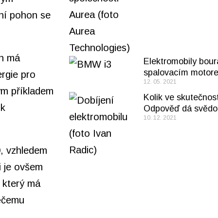
rní pohon se
en má
Elektromobily bour
spalovacím motor
rgie pro
12. 05. 2021
ným příkladem
Kolik ve skutečnost
ik
Odpověď dá svědo
10. 12. 2021
0, vzhledem
i je ovšem
 který má
něčemu