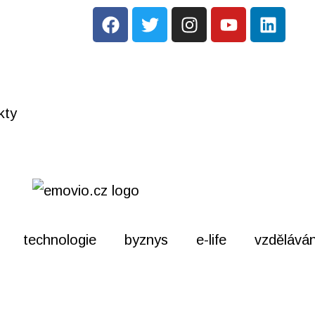
kty
technologie
byznys
e-life
vzděláván