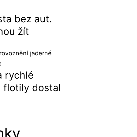
sta bez aut.
ou žít
 rychlé
flotily dostal
nky