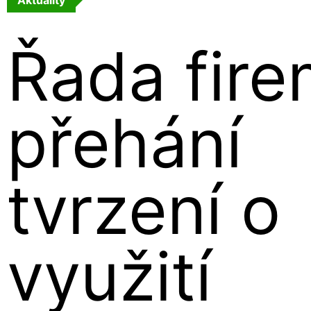
Řada fir
přehání
tvrzení o
využití