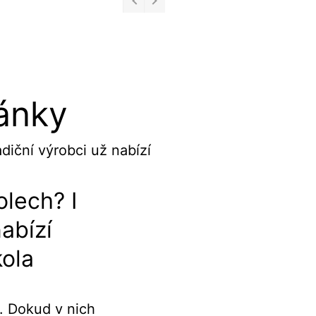
lánky
lech? I
nabízí
kola