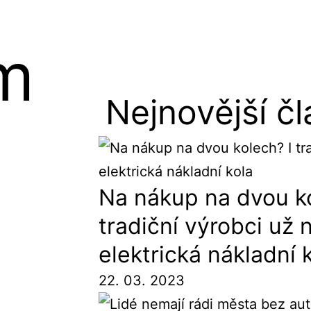
em
Nejnovější č
Na nákup na dvou ko
tradiční výrobci už 
elektrická nákladní 
22. 03. 2023