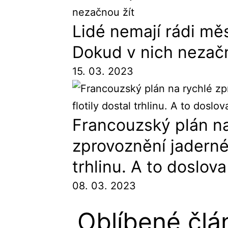
Lidé nemají rádi mě
Dokud v nich nezačn
15. 03. 2023
Francouzský plán na
zprovoznění jaderné 
trhlinu. A to doslova
08. 03. 2023
Oblíbené člá