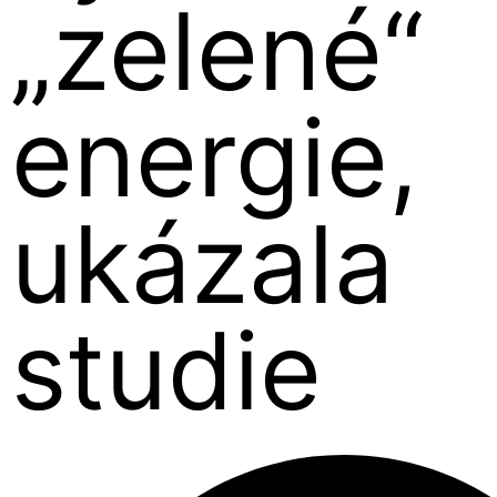
„zelené“
energie,
ukázala
studie