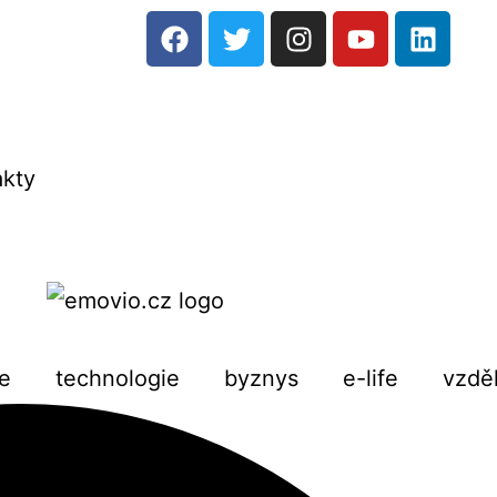
akty
e
technologie
byznys
e-life
vzdě